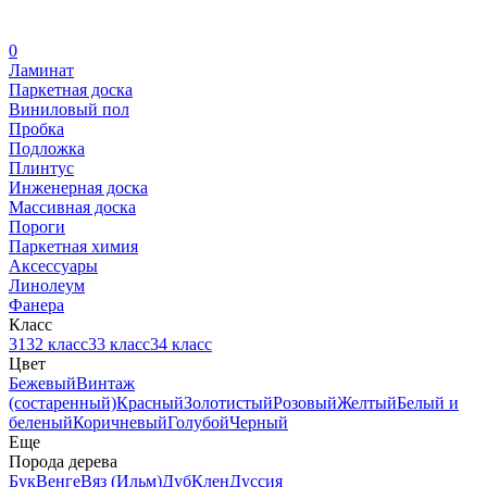
0
Ламинат
Паркетная доска
Виниловый пол
Пробка
Подложка
Плинтус
Инженерная доска
Массивная доска
Пороги
Паркетная химия
Аксессуары
Линолеум
Фанера
Класс
31
32 класс
33 класс
34 класс
Цвет
Бежевый
Винтаж
(состаренный)
Красный
Золотистый
Розовый
Желтый
Белый и
беленый
Коричневый
Голубой
Черный
Еще
Порода дерева
Бук
Венге
Вяз (Ильм)
Дуб
Клен
Дуссия