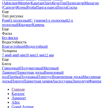
(Афзелия)
Мербау
Каштан
Орех
Кедр
Тик
Палисандр
Махагон
(Сапеле)
Ясень
Ятоба
Панга-панга
Пихта
Сосна
Еще
Тип рисунка
Ромб
1-полосный
С узором
3-х полосный
2-х
полосный
Квадрат
Камень
Еще
Фаска
Без фаски
Водостойкость
Влагостойкий
Водостойкий
Толщина
7 мм
8 мм
9 мм
10 мм
11 мм
12 мм
Еще
Блеск
Глянцевый
Полуматовый
Матовый
Ламинат
Паркетная доска
Виниловый
пол
Пробка
Подложка
Плинтус
Инженерная доска
Массивная
доска
Пороги
Паркетная химия
Аксессуары
Линолеум
Фанера
Главная
Каталог
Ламинат
Alloc
Grand Avenue