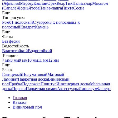
(Афзелия)
Мербау
Каштан
Орех
Кедр
Тик
Палисандр
Махагон
(Сапеле)
Ясень
Ятоба
Панга-панга
Пихта
Сосна
Еще
Тип рисунка
Ромб
1-полосный
С узором
3-х полосный
2-х
полосный
Квадрат
Камень
Еще
Фаска
Без фаски
Водостойкость
Влагостойкий
Водостойкий
Толщина
7 мм
8 мм
9 мм
10 мм
11 мм
12 мм
Еще
Блеск
Глянцевый
Полуматовый
Матовый
Ламинат
Паркетная доска
Виниловый
пол
Пробка
Подложка
Плинтус
Инженерная доска
Массивная
доска
Пороги
Паркетная химия
Аксессуары
Линолеум
Фанера
Главная
Каталог
Виниловый пол