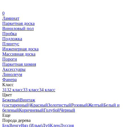
0
Ламинат
Паркетная доска
Виниловый пол
Пробка
Подложка
Плинтус
Инженерная доска
Массивная доска
Пороги
Паркетная химия
Аксессуары
Линолеум
Фанера
Класс
31
32 класс
33 класс
34 класс
Цвет
Бежевый
Винтаж
(состаренный)
Красный
Золотистый
Розовый
Желтый
Белый и
беленый
Коричневый
Голубой
Черный
Еще
Порода дерева
Бук
Венге
Вяз (Ильм)
Дуб
Клен
Дуссия