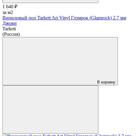
1 640 ₽
за м2
Виниловый пол Tarkett Art Vinyl Глэмрок (Glamrock) 2.7 мм
Джови
Tarkett
(Россия)
В корзину