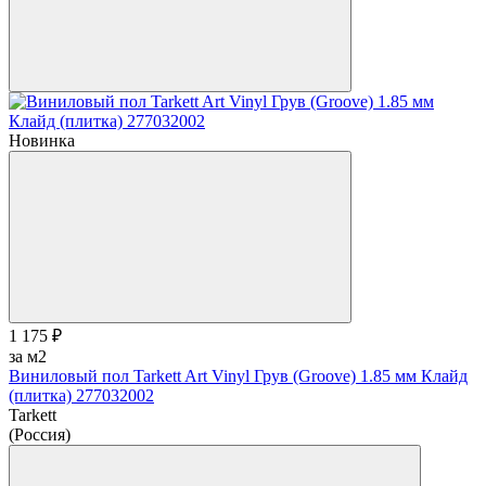
Новинка
1 175 ₽
за м2
Виниловый пол Tarkett Art Vinyl Грув (Groove) 1.85 мм Клайд
(плитка) 277032002
Tarkett
(Россия)