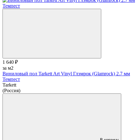
1 640 ₽
за м2
Виниловый пол Tarkett Art Vinyl Глэмрок (Glamrock) 2.7 мм
Темпест
Tarkett
(Россия)
В корзину