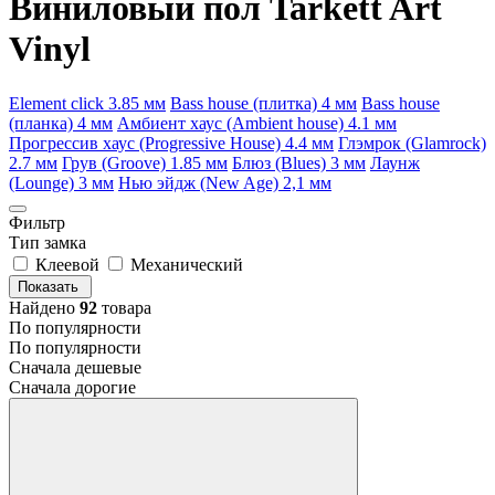
Виниловый пол Tarkett Art
Vinyl
Element click 3.85 мм
Bass house (плитка) 4 мм
Bass house
(планка) 4 мм
Амбиент хаус (Ambient house) 4.1 мм
Прогрессив хаус (Progressive House) 4.4 мм
Глэмрок (Glamrock)
2.7 мм
Грув (Groove) 1.85 мм
Блюз (Blues) 3 мм
Лаунж
(Lounge) 3 мм
Нью эйдж (New Age) 2,1 мм
Фильтр
Тип замка
Клеевой
Механический
Показать
Найдено
92
товара
По популярности
По популярности
Сначала дешевые
Сначала дорогие