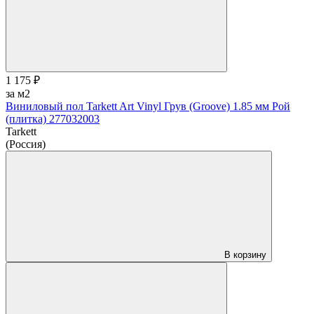
1 175 ₽
за м2
Виниловый пол Tarkett Art Vinyl Грув (Groove) 1.85 мм Рой
(плитка) 277032003
Tarkett
(Россия)
В корзину