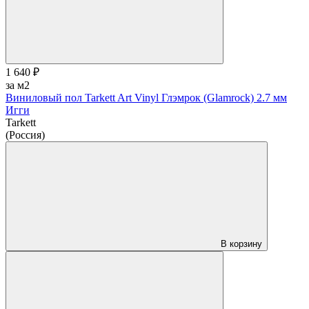
1 640 ₽
за м2
Виниловый пол Tarkett Art Vinyl Глэмрок (Glamrock) 2.7 мм
Игги
Tarkett
(Россия)
В корзину