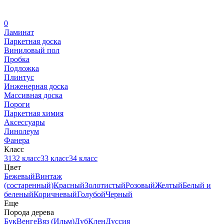
0
Ламинат
Паркетная доска
Виниловый пол
Пробка
Подложка
Плинтус
Инженерная доска
Массивная доска
Пороги
Паркетная химия
Аксессуары
Линолеум
Фанера
Класс
31
32 класс
33 класс
34 класс
Цвет
Бежевый
Винтаж
(состаренный)
Красный
Золотистый
Розовый
Желтый
Белый и
беленый
Коричневый
Голубой
Черный
Еще
Порода дерева
Бук
Венге
Вяз (Ильм)
Дуб
Клен
Дуссия