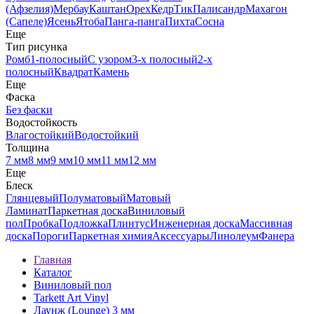
(Афзелия)
Мербау
Каштан
Орех
Кедр
Тик
Палисандр
Махагон
(Сапеле)
Ясень
Ятоба
Панга-панга
Пихта
Сосна
Еще
Тип рисунка
Ромб
1-полосный
С узором
3-х полосный
2-х
полосный
Квадрат
Камень
Еще
Фаска
Без фаски
Водостойкость
Влагостойкий
Водостойкий
Толщина
7 мм
8 мм
9 мм
10 мм
11 мм
12 мм
Еще
Блеск
Глянцевый
Полуматовый
Матовый
Ламинат
Паркетная доска
Виниловый
пол
Пробка
Подложка
Плинтус
Инженерная доска
Массивная
доска
Пороги
Паркетная химия
Аксессуары
Линолеум
Фанера
Главная
Каталог
Виниловый пол
Tarkett Art Vinyl
Лаунж (Lounge) 3 мм