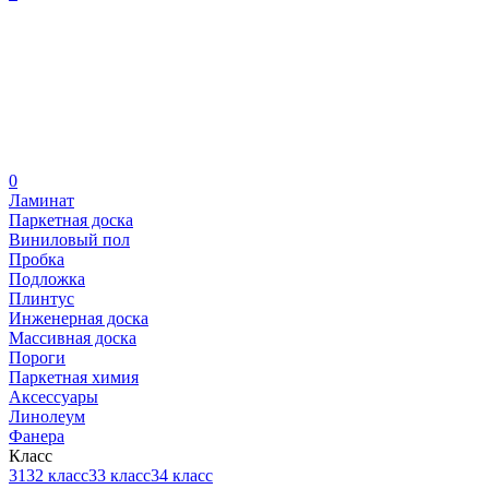
0
Ламинат
Паркетная доска
Виниловый пол
Пробка
Подложка
Плинтус
Инженерная доска
Массивная доска
Пороги
Паркетная химия
Аксессуары
Линолеум
Фанера
Класс
31
32 класс
33 класс
34 класс