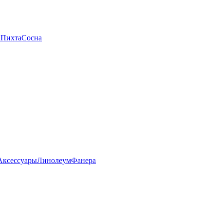
а
Пихта
Сосна
Аксессуары
Линолеум
Фанера