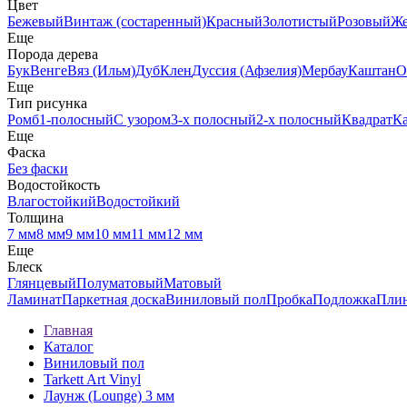
Цвет
Бежевый
Винтаж (состаренный)
Красный
Золотистый
Розовый
Ж
Еще
Порода дерева
Бук
Венге
Вяз (Ильм)
Дуб
Клен
Дуссия (Афзелия)
Мербау
Каштан
О
Еще
Тип рисунка
Ромб
1-полосный
С узором
3-х полосный
2-х полосный
Квадрат
К
Еще
Фаска
Без фаски
Водостойкость
Влагостойкий
Водостойкий
Толщина
7 мм
8 мм
9 мм
10 мм
11 мм
12 мм
Еще
Блеск
Глянцевый
Полуматовый
Матовый
Ламинат
Паркетная доска
Виниловый пол
Пробка
Подложка
Пли
Главная
Каталог
Виниловый пол
Tarkett Art Vinyl
Лаунж (Lounge) 3 мм