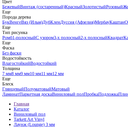
Цвет
Бежевый
Винтаж (состаренный)
Красный
Золотистый
Розовый
Ж
Еще
Порода дерева
Бук
Венге
Вяз (Ильм)
Дуб
Клен
Дуссия (Афзелия)
Мербау
Каштан
О
Еще
Тип рисунка
Ромб
1-полосный
С узором
3-х полосный
2-х полосный
Квадрат
К
Еще
Фаска
Без фаски
Водостойкость
Влагостойкий
Водостойкий
Толщина
7 мм
8 мм
9 мм
10 мм
11 мм
12 мм
Еще
Блеск
Глянцевый
Полуматовый
Матовый
Ламинат
Паркетная доска
Виниловый пол
Пробка
Подложка
Пли
Главная
Каталог
Виниловый пол
Tarkett Art Vinyl
Лаунж (Lounge) 3 мм