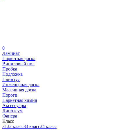
0
Ламинат
Паркетная доска
Виниловый пол
Пробка
Подложка
Плинтус
Инженерная доска
Массивная доска
Пороги
Паркетная химия
Аксессуары
Линолеум
Фанера
Класс
31
32 класс
33 класс
34 класс