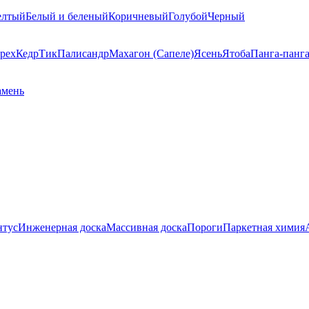
елтый
Белый и беленый
Коричневый
Голубой
Черный
рех
Кедр
Тик
Палисандр
Махагон (Сапеле)
Ясень
Ятоба
Панга-панг
амень
нтус
Инженерная доска
Массивная доска
Пороги
Паркетная химия