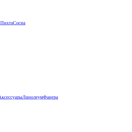
а
Пихта
Сосна
Аксессуары
Линолеум
Фанера