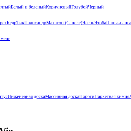
елтый
Белый и беленый
Коричневый
Голубой
Черный
рех
Кедр
Тик
Палисандр
Махагон (Сапеле)
Ясень
Ятоба
Панга-панг
амень
нтус
Инженерная доска
Массивная доска
Пороги
Паркетная химия