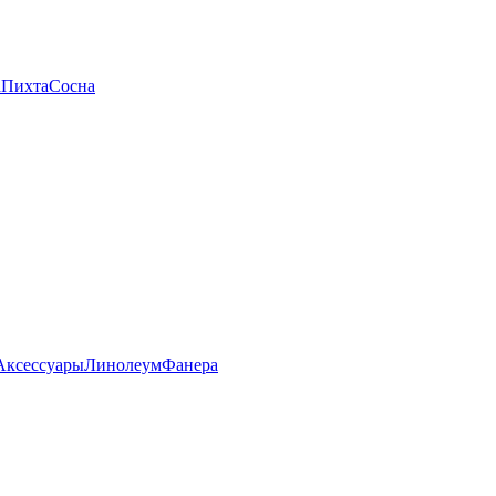
а
Пихта
Сосна
Аксессуары
Линолеум
Фанера