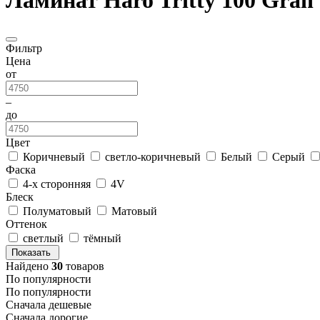
Ламинат Haro Tritty 100 Gran 
Фильтр
Цена
от
–
до
Цвет
Коричневый
светло-коричневый
Белый
Серый
Фаска
4-х сторонняя
4V
Блеск
Полуматовый
Матовый
Оттенок
светлый
тёмный
Показать
Найдено
30
товаров
По популярности
По популярности
Сначала дешевые
Сначала дорогие