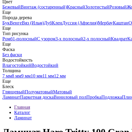
Цвет
Бежевый
Винтаж (состаренный)
Красный
Золотистый
Розовый
Ж
Еще
Порода дерева
Бук
Венге
Вяз (Ильм)
Дуб
Клен
Дуссия (Афзелия)
Мербау
Каштан
О
Еще
Тип рисунка
Ромб
1-полосный
С узором
3-х полосный
2-х полосный
Квадрат
К
Еще
Фаска
Без фаски
Водостойкость
Влагостойкий
Водостойкий
Толщина
7 мм
8 мм
9 мм
10 мм
11 мм
12 мм
Еще
Блеск
Глянцевый
Полуматовый
Матовый
Ламинат
Паркетная доска
Виниловый пол
Пробка
Подложка
Пли
Главная
Каталог
Ламинат