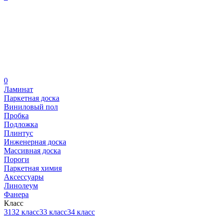
0
Ламинат
Паркетная доска
Виниловый пол
Пробка
Подложка
Плинтус
Инженерная доска
Массивная доска
Пороги
Паркетная химия
Аксессуары
Линолеум
Фанера
Класс
31
32 класс
33 класс
34 класс