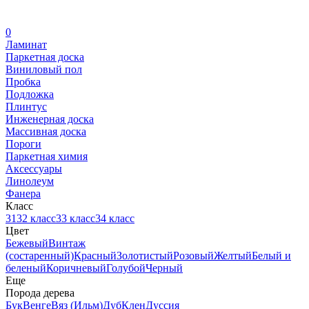
0
Ламинат
Паркетная доска
Виниловый пол
Пробка
Подложка
Плинтус
Инженерная доска
Массивная доска
Пороги
Паркетная химия
Аксессуары
Линолеум
Фанера
Класс
31
32 класс
33 класс
34 класс
Цвет
Бежевый
Винтаж
(состаренный)
Красный
Золотистый
Розовый
Желтый
Белый и
беленый
Коричневый
Голубой
Черный
Еще
Порода дерева
Бук
Венге
Вяз (Ильм)
Дуб
Клен
Дуссия