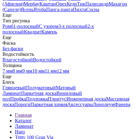
(Афзелия)
Мербау
Каштан
Орех
Кедр
Тик
Палисандр
Махагон
(Сапеле)
Ясень
Ятоба
Панга-панга
Пихта
Сосна
Еще
Тип рисунка
Ромб
1-полосный
С узором
3-х полосный
2-х
полосный
Квадрат
Камень
Еще
Фаска
Без фаски
Водостойкость
Влагостойкий
Водостойкий
Толщина
7 мм
8 мм
9 мм
10 мм
11 мм
12 мм
Еще
Блеск
Глянцевый
Полуматовый
Матовый
Ламинат
Паркетная доска
Виниловый
пол
Пробка
Подложка
Плинтус
Инженерная доска
Массивная
доска
Пороги
Паркетная химия
Аксессуары
Линолеум
Фанера
Главная
Каталог
Ламинат
Haro
Tritty 100 Gran Via