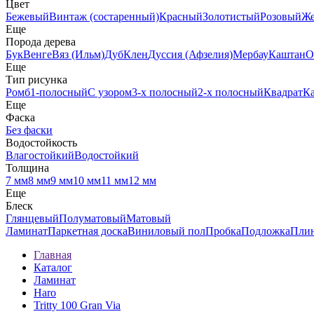
Цвет
Бежевый
Винтаж (состаренный)
Красный
Золотистый
Розовый
Ж
Еще
Порода дерева
Бук
Венге
Вяз (Ильм)
Дуб
Клен
Дуссия (Афзелия)
Мербау
Каштан
О
Еще
Тип рисунка
Ромб
1-полосный
С узором
3-х полосный
2-х полосный
Квадрат
К
Еще
Фаска
Без фаски
Водостойкость
Влагостойкий
Водостойкий
Толщина
7 мм
8 мм
9 мм
10 мм
11 мм
12 мм
Еще
Блеск
Глянцевый
Полуматовый
Матовый
Ламинат
Паркетная доска
Виниловый пол
Пробка
Подложка
Пли
Главная
Каталог
Ламинат
Haro
Tritty 100 Gran Via