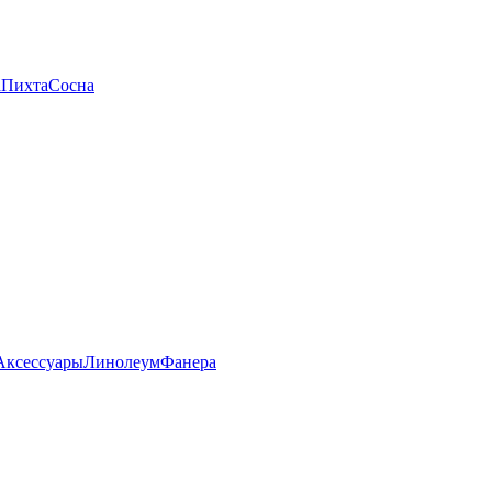
а
Пихта
Сосна
Аксессуары
Линолеум
Фанера