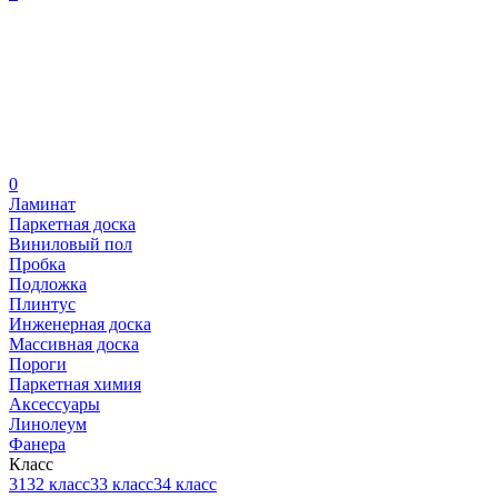
0
Ламинат
Паркетная доска
Виниловый пол
Пробка
Подложка
Плинтус
Инженерная доска
Массивная доска
Пороги
Паркетная химия
Аксессуары
Линолеум
Фанера
Класс
31
32 класс
33 класс
34 класс