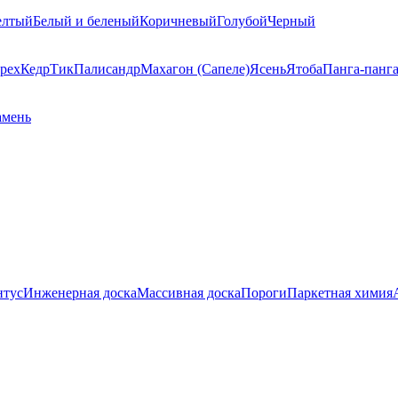
елтый
Белый и беленый
Коричневый
Голубой
Черный
рех
Кедр
Тик
Палисандр
Махагон (Сапеле)
Ясень
Ятоба
Панга-панг
амень
нтус
Инженерная доска
Массивная доска
Пороги
Паркетная химия