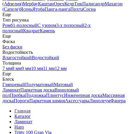
(Афзелия)
Мербау
Каштан
Орех
Кедр
Тик
Палисандр
Махагон
(Сапеле)
Ясень
Ятоба
Панга-панга
Пихта
Сосна
Еще
Тип рисунка
Ромб
1-полосный
С узором
3-х полосный
2-х
полосный
Квадрат
Камень
Еще
Фаска
Без фаски
Водостойкость
Влагостойкий
Водостойкий
Толщина
7 мм
8 мм
9 мм
10 мм
11 мм
12 мм
Еще
Блеск
Глянцевый
Полуматовый
Матовый
Ламинат
Паркетная доска
Виниловый
пол
Пробка
Подложка
Плинтус
Инженерная доска
Массивная
доска
Пороги
Паркетная химия
Аксессуары
Линолеум
Фанера
Главная
Каталог
Ламинат
Haro
Tritty 100 Gran Via