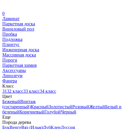
0
Ламинат
Паркетная доска
Виниловый пол
Пробка
Подложка
Плинтус
Инженерная доска
Массивная доска
Пороги
Паркетная химия
Аксессуары
Линолеум
Фанера
Класс
31
32 класс
33 класс
34 класс
Цвет
Бежевый
Винтаж
(состаренный)
Красный
Золотистый
Розовый
Желтый
Белый и
беленый
Коричневый
Голубой
Черный
Еще
Порода дерева
Бук
Венге
Вяз (Ильм)
Дуб
Клен
Дуссия