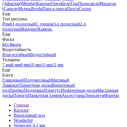
(Афзелия)
Мербау
Каштан
Орех
Кедр
Тик
Палисандр
Махагон
(Сапеле)
Ясень
Ятоба
Панга-панга
Пихта
Сосна
Еще
Тип рисунка
Ромб
1-полосный
С узором
3-х полосный
2-х
полосный
Квадрат
Камень
Еще
Фаска
Без фаски
Водостойкость
Влагостойкий
Водостойкий
Толщина
7 мм
8 мм
9 мм
10 мм
11 мм
12 мм
Еще
Блеск
Глянцевый
Полуматовый
Матовый
Ламинат
Паркетная доска
Виниловый
пол
Пробка
Подложка
Плинтус
Инженерная доска
Массивная
доска
Пороги
Паркетная химия
Аксессуары
Линолеум
Фанера
Главная
Каталог
Виниловый пол
Wonderful
Stonecarp 4,2 мм