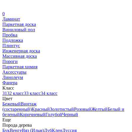
0
Ламинат
Паркетная доска
Виниловый пол
Пробка
Подложка
Плинтус
Инженерная доска
Массивная доска
Пороги
Паркетная химия
Аксессуары
Линолеум
Фанера
Класс
31
32 класс
33 класс
34 класс
Цвет
Бежевый
Винтаж
(состаренный)
Красный
Золотистый
Розовый
Желтый
Белый и
беленый
Коричневый
Голубой
Черный
Еще
Порода дерева
Бук
Венге
Вяз (Ильм)
Дуб
Клен
Дуссия