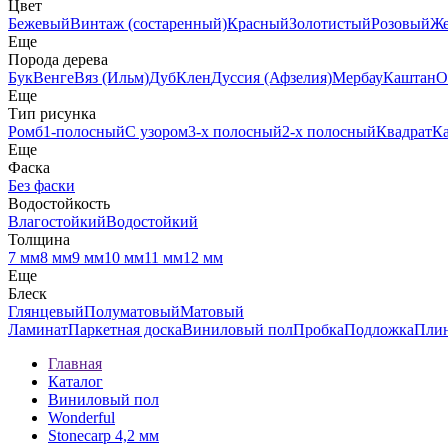
Цвет
Бежевый
Винтаж (состаренный)
Красный
Золотистый
Розовый
Ж
Еще
Порода дерева
Бук
Венге
Вяз (Ильм)
Дуб
Клен
Дуссия (Афзелия)
Мербау
Каштан
О
Еще
Тип рисунка
Ромб
1-полосный
С узором
3-х полосный
2-х полосный
Квадрат
К
Еще
Фаска
Без фаски
Водостойкость
Влагостойкий
Водостойкий
Толщина
7 мм
8 мм
9 мм
10 мм
11 мм
12 мм
Еще
Блеск
Глянцевый
Полуматовый
Матовый
Ламинат
Паркетная доска
Виниловый пол
Пробка
Подложка
Пли
Главная
Каталог
Виниловый пол
Wonderful
Stonecarp 4,2 мм