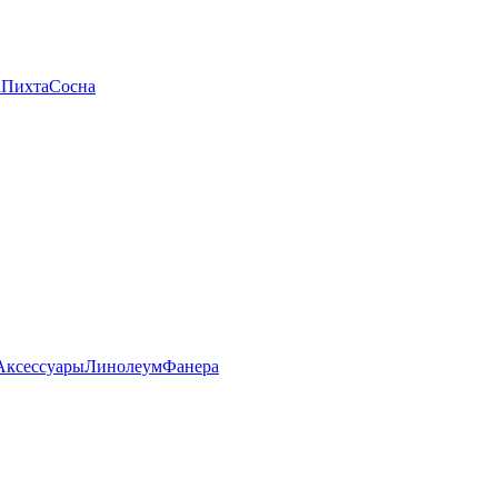
а
Пихта
Сосна
Аксессуары
Линолеум
Фанера