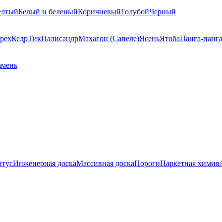
елтый
Белый и беленый
Коричневый
Голубой
Черный
рех
Кедр
Тик
Палисандр
Махагон (Сапеле)
Ясень
Ятоба
Панга-панг
амень
нтус
Инженерная доска
Массивная доска
Пороги
Паркетная химия