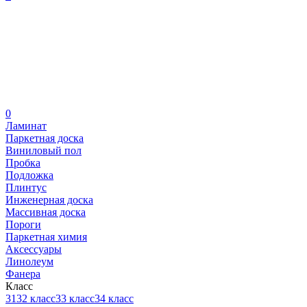
0
Ламинат
Паркетная доска
Виниловый пол
Пробка
Подложка
Плинтус
Инженерная доска
Массивная доска
Пороги
Паркетная химия
Аксессуары
Линолеум
Фанера
Класс
31
32 класс
33 класс
34 класс