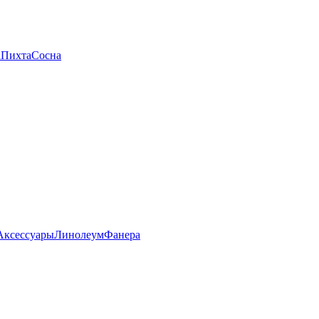
а
Пихта
Сосна
Аксессуары
Линолеум
Фанера