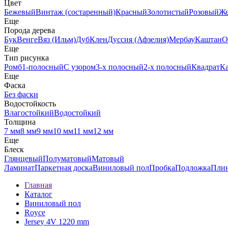
Цвет
Бежевый
Винтаж (состаренный)
Красный
Золотистый
Розовый
Ж
Еще
Порода дерева
Бук
Венге
Вяз (Ильм)
Дуб
Клен
Дуссия (Афзелия)
Мербау
Каштан
О
Еще
Тип рисунка
Ромб
1-полосный
С узором
3-х полосный
2-х полосный
Квадрат
К
Еще
Фаска
Без фаски
Водостойкость
Влагостойкий
Водостойкий
Толщина
7 мм
8 мм
9 мм
10 мм
11 мм
12 мм
Еще
Блеск
Глянцевый
Полуматовый
Матовый
Ламинат
Паркетная доска
Виниловый пол
Пробка
Подложка
Пли
Главная
Каталог
Виниловый пол
Royce
Jersey 4V 1220 mm