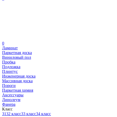
0
Ламинат
Паркетная доска
Виниловый пол
Пробка
Подложка
Плинтус
Инженерная доска
Массивная доска
Пороги
Паркетная химия
Аксессуары
Линолеум
Фанера
Класс
31
32 класс
33 класс
34 класс