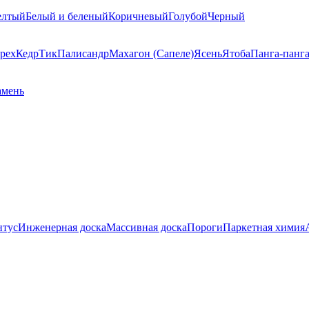
елтый
Белый и беленый
Коричневый
Голубой
Черный
рех
Кедр
Тик
Палисандр
Махагон (Сапеле)
Ясень
Ятоба
Панга-панг
амень
нтус
Инженерная доска
Массивная доска
Пороги
Паркетная химия