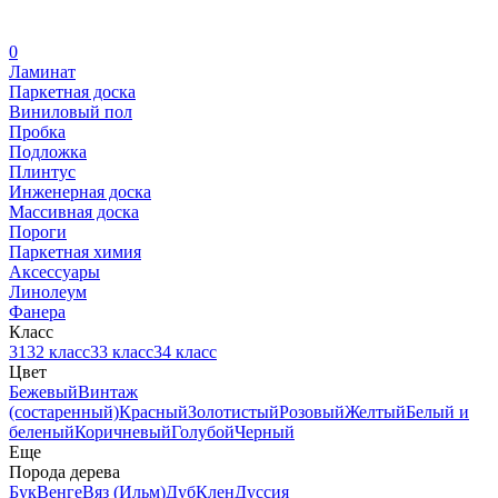
0
Ламинат
Паркетная доска
Виниловый пол
Пробка
Подложка
Плинтус
Инженерная доска
Массивная доска
Пороги
Паркетная химия
Аксессуары
Линолеум
Фанера
Класс
31
32 класс
33 класс
34 класс
Цвет
Бежевый
Винтаж
(состаренный)
Красный
Золотистый
Розовый
Желтый
Белый и
беленый
Коричневый
Голубой
Черный
Еще
Порода дерева
Бук
Венге
Вяз (Ильм)
Дуб
Клен
Дуссия