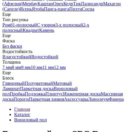
(Афзелия)
Мербау
Каштан
Орех
Кедр
Тик
Палисандр
Махагон
(Сапеле)
Ясень
Ятоба
Панга-панга
Пихта
Сосна
Еще
Тип рисунка
Ромб
1-полосный
С узором
3-х полосный
2-х
полосный
Квадрат
Камень
Еще
Фаска
Без фаски
Водостойкость
Влагостойкий
Водостойкий
Толщина
7 мм
8 мм
9 мм
10 мм
11 мм
12 мм
Еще
Блеск
Глянцевый
Полуматовый
Матовый
Ламинат
Паркетная доска
Виниловый
пол
Пробка
Подложка
Плинтус
Инженерная доска
Массивная
доска
Пороги
Паркетная химия
Аксессуары
Линолеум
Фанера
Главная
Каталог
Виниловый пол