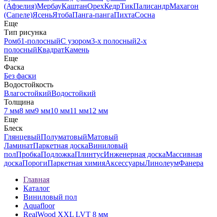
(Афзелия)
Мербау
Каштан
Орех
Кедр
Тик
Палисандр
Махагон
(Сапеле)
Ясень
Ятоба
Панга-панга
Пихта
Сосна
Еще
Тип рисунка
Ромб
1-полосный
С узором
3-х полосный
2-х
полосный
Квадрат
Камень
Еще
Фаска
Без фаски
Водостойкость
Влагостойкий
Водостойкий
Толщина
7 мм
8 мм
9 мм
10 мм
11 мм
12 мм
Еще
Блеск
Глянцевый
Полуматовый
Матовый
Ламинат
Паркетная доска
Виниловый
пол
Пробка
Подложка
Плинтус
Инженерная доска
Массивная
доска
Пороги
Паркетная химия
Аксессуары
Линолеум
Фанера
Главная
Каталог
Виниловый пол
Aquafloor
RealWood XХL LVT 8 мм