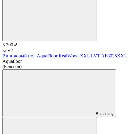
5 200 ₽
за м2
Виниловый пол AquaFloor RealWood XХL LVT AF8025XXL
Aquafloor
(Бельгия)
В корзину