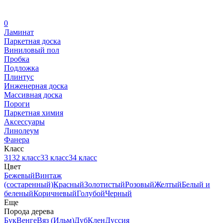
0
Ламинат
Паркетная доска
Виниловый пол
Пробка
Подложка
Плинтус
Инженерная доска
Массивная доска
Пороги
Паркетная химия
Аксессуары
Линолеум
Фанера
Класс
31
32 класс
33 класс
34 класс
Цвет
Бежевый
Винтаж
(состаренный)
Красный
Золотистый
Розовый
Желтый
Белый и
беленый
Коричневый
Голубой
Черный
Еще
Порода дерева
Бук
Венге
Вяз (Ильм)
Дуб
Клен
Дуссия