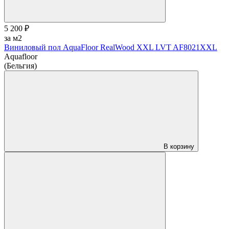
5 200 ₽
за м2
Виниловый пол AquaFloor RealWood XХL LVT AF8021XXL
Aquafloor
(Бельгия)
В корзину