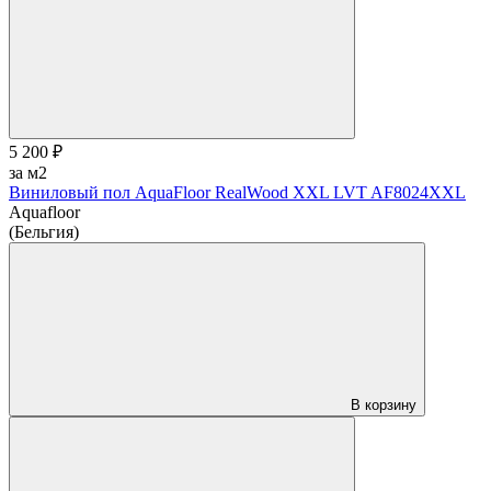
5 200 ₽
за м2
Виниловый пол AquaFloor RealWood XХL LVT AF8024XXL
Aquafloor
(Бельгия)
В корзину