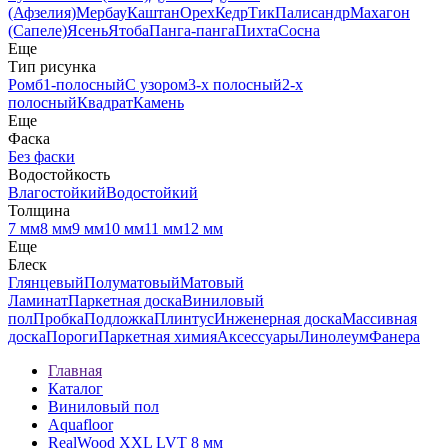
(Афзелия)
Мербау
Каштан
Орех
Кедр
Тик
Палисандр
Махагон
(Сапеле)
Ясень
Ятоба
Панга-панга
Пихта
Сосна
Еще
Тип рисунка
Ромб
1-полосный
С узором
3-х полосный
2-х
полосный
Квадрат
Камень
Еще
Фаска
Без фаски
Водостойкость
Влагостойкий
Водостойкий
Толщина
7 мм
8 мм
9 мм
10 мм
11 мм
12 мм
Еще
Блеск
Глянцевый
Полуматовый
Матовый
Ламинат
Паркетная доска
Виниловый
пол
Пробка
Подложка
Плинтус
Инженерная доска
Массивная
доска
Пороги
Паркетная химия
Аксессуары
Линолеум
Фанера
Главная
Каталог
Виниловый пол
Aquafloor
RealWood XХL LVT 8 мм