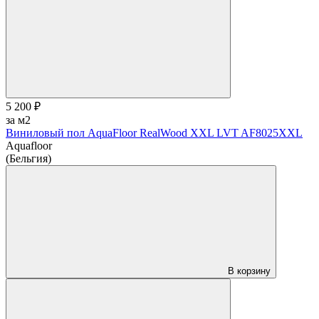
5 200 ₽
за м2
Виниловый пол AquaFloor RealWood XХL LVT AF8025XXL
Aquafloor
(Бельгия)
В корзину