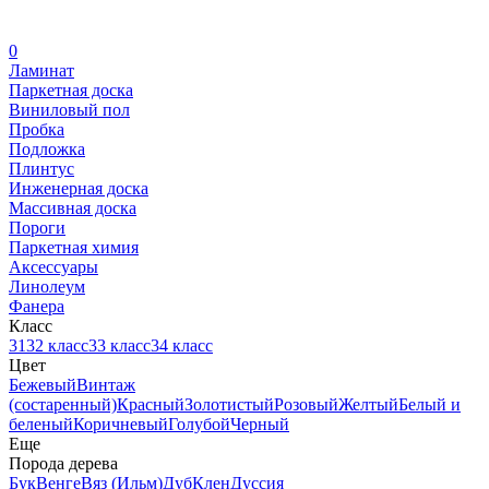
0
Ламинат
Паркетная доска
Виниловый пол
Пробка
Подложка
Плинтус
Инженерная доска
Массивная доска
Пороги
Паркетная химия
Аксессуары
Линолеум
Фанера
Класс
31
32 класс
33 класс
34 класс
Цвет
Бежевый
Винтаж
(состаренный)
Красный
Золотистый
Розовый
Желтый
Белый и
беленый
Коричневый
Голубой
Черный
Еще
Порода дерева
Бук
Венге
Вяз (Ильм)
Дуб
Клен
Дуссия