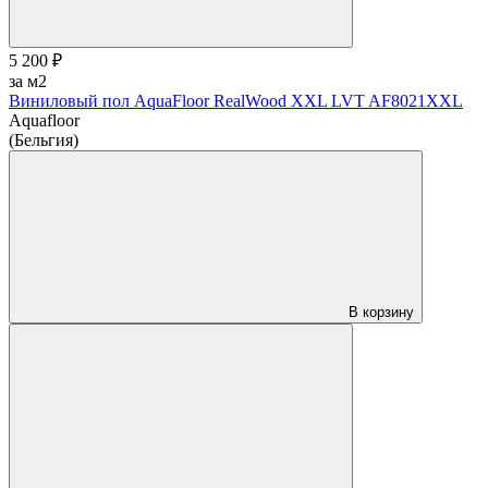
5 200 ₽
за м2
Виниловый пол AquaFloor RealWood XХL LVT AF8021XXL
Aquafloor
(Бельгия)
В корзину