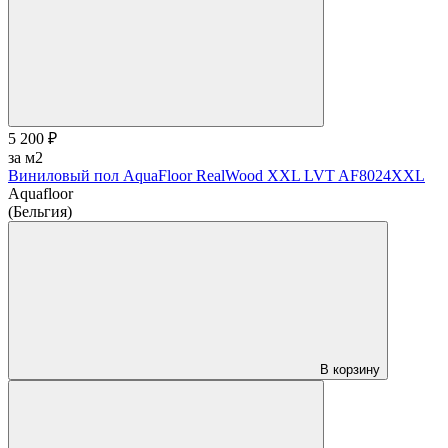
5 200 ₽
за м2
Виниловый пол AquaFloor RealWood XХL LVT AF8024XXL
Aquafloor
(Бельгия)
В корзину