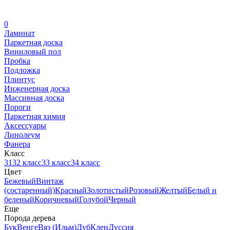
0
Ламинат
Паркетная доска
Виниловый пол
Пробка
Подложка
Плинтус
Инженерная доска
Массивная доска
Пороги
Паркетная химия
Аксессуары
Линолеум
Фанера
Класс
31
32 класс
33 класс
34 класс
Цвет
Бежевый
Винтаж
(состаренный)
Красный
Золотистый
Розовый
Желтый
Белый и
беленый
Коричневый
Голубой
Черный
Еще
Порода дерева
Бук
Венге
Вяз (Ильм)
Дуб
Клен
Дуссия