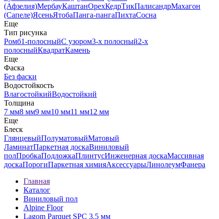
(Афзелия)
Мербау
Каштан
Орех
Кедр
Тик
Палисандр
Махагон
(Сапеле)
Ясень
Ятоба
Панга-панга
Пихта
Сосна
Еще
Тип рисунка
Ромб
1-полосный
С узором
3-х полосный
2-х
полосный
Квадрат
Камень
Еще
Фаска
Без фаски
Водостойкость
Влагостойкий
Водостойкий
Толщина
7 мм
8 мм
9 мм
10 мм
11 мм
12 мм
Еще
Блеск
Глянцевый
Полуматовый
Матовый
Ламинат
Паркетная доска
Виниловый
пол
Пробка
Подложка
Плинтус
Инженерная доска
Массивная
доска
Пороги
Паркетная химия
Аксессуары
Линолеум
Фанера
Главная
Каталог
Виниловый пол
Alpine Floor
Lagom Parquet SPC 3.5 мм