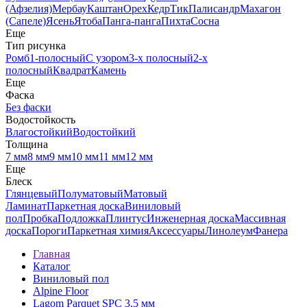
(Афзелия)
Мербау
Каштан
Орех
Кедр
Тик
Палисандр
Махагон
(Сапеле)
Ясень
Ятоба
Панга-панга
Пихта
Сосна
Еще
Тип рисунка
Ромб
1-полосный
С узором
3-х полосный
2-х
полосный
Квадрат
Камень
Еще
Фаска
Без фаски
Водостойкость
Влагостойкий
Водостойкий
Толщина
7 мм
8 мм
9 мм
10 мм
11 мм
12 мм
Еще
Блеск
Глянцевый
Полуматовый
Матовый
Ламинат
Паркетная доска
Виниловый
пол
Пробка
Подложка
Плинтус
Инженерная доска
Массивная
доска
Пороги
Паркетная химия
Аксессуары
Линолеум
Фанера
Главная
Каталог
Виниловый пол
Alpine Floor
Lagom Parquet SPC 3.5 мм