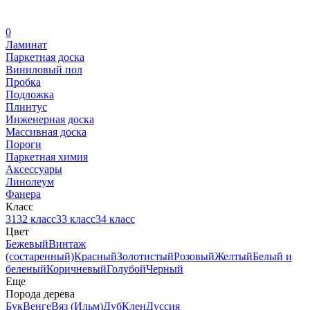
0
Ламинат
Паркетная доска
Виниловый пол
Пробка
Подложка
Плинтус
Инженерная доска
Массивная доска
Пороги
Паркетная химия
Аксессуары
Линолеум
Фанера
Класс
31
32 класс
33 класс
34 класс
Цвет
Бежевый
Винтаж
(состаренный)
Красный
Золотистый
Розовый
Желтый
Белый и
беленый
Коричневый
Голубой
Черный
Еще
Порода дерева
Бук
Венге
Вяз (Ильм)
Дуб
Клен
Дуссия