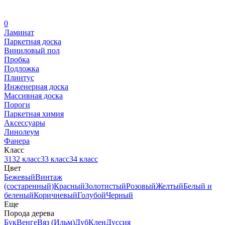
0
Ламинат
Паркетная доска
Виниловый пол
Пробка
Подложка
Плинтус
Инженерная доска
Массивная доска
Пороги
Паркетная химия
Аксессуары
Линолеум
Фанера
Класс
31
32 класс
33 класс
34 класс
Цвет
Бежевый
Винтаж
(состаренный)
Красный
Золотистый
Розовый
Желтый
Белый и
беленый
Коричневый
Голубой
Черный
Еще
Порода дерева
Бук
Венге
Вяз (Ильм)
Дуб
Клен
Дуссия