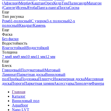
(Афзелия)
Мербау
Каштан
Орех
Кедр
Тик
Палисандр
Махагон
(Сапеле)
Ясень
Ятоба
Панга-панга
Пихта
Сосна
Еще
Тип рисунка
Ромб
1-полосный
С узором
3-х полосный
2-х
полосный
Квадрат
Камень
Еще
Фаска
Без фаски
Водостойкость
Влагостойкий
Водостойкий
Толщина
7 мм
8 мм
9 мм
10 мм
11 мм
12 мм
Еще
Блеск
Глянцевый
Полуматовый
Матовый
Ламинат
Паркетная доска
Виниловый
пол
Пробка
Подложка
Плинтус
Инженерная доска
Массивная
доска
Пороги
Паркетная химия
Аксессуары
Линолеум
Фанера
Главная
Каталог
Виниловый пол
Aquafloor
Nano LVT