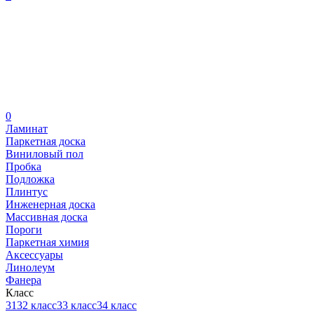
0
Ламинат
Паркетная доска
Виниловый пол
Пробка
Подложка
Плинтус
Инженерная доска
Массивная доска
Пороги
Паркетная химия
Аксессуары
Линолеум
Фанера
Класс
31
32 класс
33 класс
34 класс