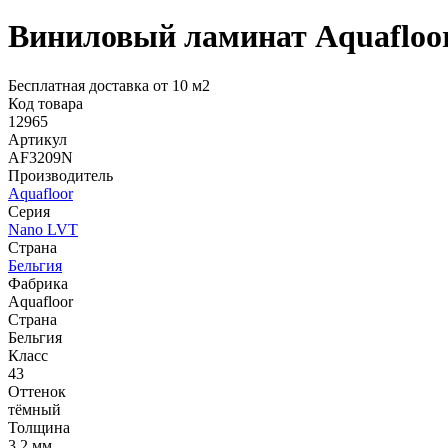
Виниловый ламинат Aquafloo
Бесплатная доставка от 10 м2
Код товара
12965
Артикул
AF3209N
Производитель
Aquafloor
Серия
Nano LVT
Страна
Бельгия
Фабрика
Aquafloor
Страна
Бельгия
Класс
43
Оттенок
тёмный
Толщина
3,2 мм