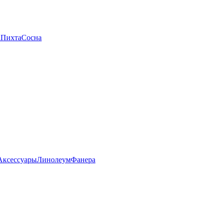
а
Пихта
Сосна
Аксессуары
Линолеум
Фанера