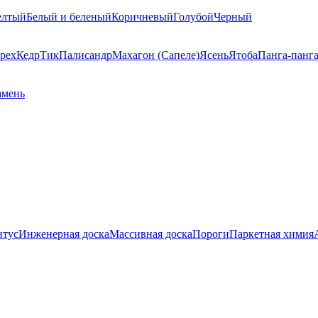
елтый
Белый и беленый
Коричневый
Голубой
Черный
рех
Кедр
Тик
Палисандр
Махагон (Сапеле)
Ясень
Ятоба
Панга-панг
амень
нтус
Инженерная доска
Массивная доска
Пороги
Паркетная химия