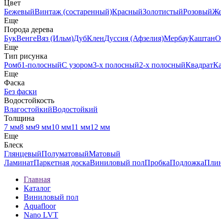
Цвет
Бежевый
Винтаж (состаренный)
Красный
Золотистый
Розовый
Ж
Еще
Порода дерева
Бук
Венге
Вяз (Ильм)
Дуб
Клен
Дуссия (Афзелия)
Мербау
Каштан
О
Еще
Тип рисунка
Ромб
1-полосный
С узором
3-х полосный
2-х полосный
Квадрат
К
Еще
Фаска
Без фаски
Водостойкость
Влагостойкий
Водостойкий
Толщина
7 мм
8 мм
9 мм
10 мм
11 мм
12 мм
Еще
Блеск
Глянцевый
Полуматовый
Матовый
Ламинат
Паркетная доска
Виниловый пол
Пробка
Подложка
Пли
Главная
Каталог
Виниловый пол
Aquafloor
Nano LVT