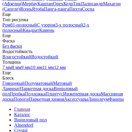
(Афзелия)
Мербау
Каштан
Орех
Кедр
Тик
Палисандр
Махагон
(Сапеле)
Ясень
Ятоба
Панга-панга
Пихта
Сосна
Еще
Тип рисунка
Ромб
1-полосный
С узором
3-х полосный
2-х
полосный
Квадрат
Камень
Еще
Фаска
Без фаски
Водостойкость
Влагостойкий
Водостойкий
Толщина
7 мм
8 мм
9 мм
10 мм
11 мм
12 мм
Еще
Блеск
Глянцевый
Полуматовый
Матовый
Ламинат
Паркетная доска
Виниловый
пол
Пробка
Подложка
Плинтус
Инженерная доска
Массивная
доска
Пороги
Паркетная химия
Аксессуары
Линолеум
Фанера
Главная
Каталог
Виниловый пол
Alpendorf
Crystal