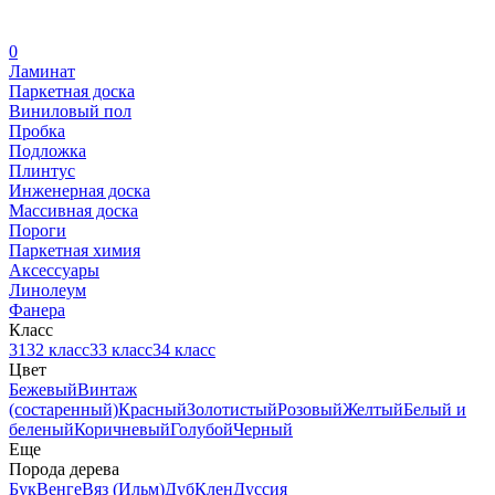
0
Ламинат
Паркетная доска
Виниловый пол
Пробка
Подложка
Плинтус
Инженерная доска
Массивная доска
Пороги
Паркетная химия
Аксессуары
Линолеум
Фанера
Класс
31
32 класс
33 класс
34 класс
Цвет
Бежевый
Винтаж
(состаренный)
Красный
Золотистый
Розовый
Желтый
Белый и
беленый
Коричневый
Голубой
Черный
Еще
Порода дерева
Бук
Венге
Вяз (Ильм)
Дуб
Клен
Дуссия