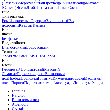
(Афзелия)
Мербау
Каштан
Орех
Кедр
Тик
Палисандр
Махагон
(Сапеле)
Ясень
Ятоба
Панга-панга
Пихта
Сосна
Еще
Тип рисунка
Ромб
1-полосный
С узором
3-х полосный
2-х
полосный
Квадрат
Камень
Еще
Фаска
Без фаски
Водостойкость
Влагостойкий
Водостойкий
Толщина
7 мм
8 мм
9 мм
10 мм
11 мм
12 мм
Еще
Блеск
Глянцевый
Полуматовый
Матовый
Ламинат
Паркетная доска
Виниловый
пол
Пробка
Подложка
Плинтус
Инженерная доска
Массивная
доска
Пороги
Паркетная химия
Аксессуары
Линолеум
Фанера
Главная
Каталог
Виниловый пол
Alpendorf
Crystal