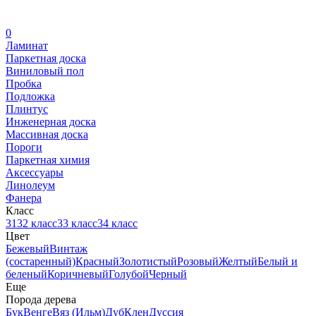
0
Ламинат
Паркетная доска
Виниловый пол
Пробка
Подложка
Плинтус
Инженерная доска
Массивная доска
Пороги
Паркетная химия
Аксессуары
Линолеум
Фанера
Класс
31
32 класс
33 класс
34 класс
Цвет
Бежевый
Винтаж
(состаренный)
Красный
Золотистый
Розовый
Желтый
Белый и
беленый
Коричневый
Голубой
Черный
Еще
Порода дерева
Бук
Венге
Вяз (Ильм)
Дуб
Клен
Дуссия