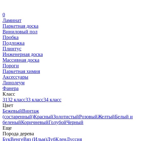
0
Ламинат
Паркетная доска
Виниловый пол
Пробка
Подложка
Плинтус
Инженерная доска
Массивная доска
Пороги
Паркетная химия
Аксессуары
Линолеум
Фанера
Класс
31
32 класс
33 класс
34 класс
Цвет
Бежевый
Винтаж
(состаренный)
Красный
Золотистый
Розовый
Желтый
Белый и
беленый
Коричневый
Голубой
Черный
Еще
Порода дерева
Бук
Венге
Вяз (Ильм)
Дуб
Клен
Дуссия