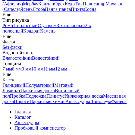
(Афзелия)
Мербау
Каштан
Орех
Кедр
Тик
Палисандр
Махагон
(Сапеле)
Ясень
Ятоба
Панга-панга
Пихта
Сосна
Еще
Тип рисунка
Ромб
1-полосный
С узором
3-х полосный
2-х
полосный
Квадрат
Камень
Еще
Фаска
Без фаски
Водостойкость
Влагостойкий
Водостойкий
Толщина
7 мм
8 мм
9 мм
10 мм
11 мм
12 мм
Еще
Блеск
Глянцевый
Полуматовый
Матовый
Ламинат
Паркетная доска
Виниловый
пол
Пробка
Подложка
Плинтус
Инженерная доска
Массивная
доска
Пороги
Паркетная химия
Аксессуары
Линолеум
Фанера
Главная
Каталог
Аксессуары
Пробковый компенсатор