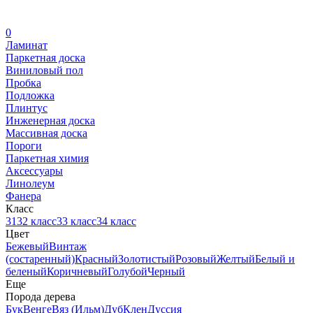
0
Ламинат
Паркетная доска
Виниловый пол
Пробка
Подложка
Плинтус
Инженерная доска
Массивная доска
Пороги
Паркетная химия
Аксессуары
Линолеум
Фанера
Класс
31
32 класс
33 класс
34 класс
Цвет
Бежевый
Винтаж
(состаренный)
Красный
Золотистый
Розовый
Желтый
Белый и
беленый
Коричневый
Голубой
Черный
Еще
Порода дерева
Бук
Венге
Вяз (Ильм)
Дуб
Клен
Дуссия