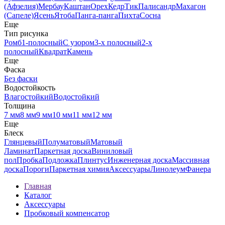
(Афзелия)
Мербау
Каштан
Орех
Кедр
Тик
Палисандр
Махагон
(Сапеле)
Ясень
Ятоба
Панга-панга
Пихта
Сосна
Еще
Тип рисунка
Ромб
1-полосный
С узором
3-х полосный
2-х
полосный
Квадрат
Камень
Еще
Фаска
Без фаски
Водостойкость
Влагостойкий
Водостойкий
Толщина
7 мм
8 мм
9 мм
10 мм
11 мм
12 мм
Еще
Блеск
Глянцевый
Полуматовый
Матовый
Ламинат
Паркетная доска
Виниловый
пол
Пробка
Подложка
Плинтус
Инженерная доска
Массивная
доска
Пороги
Паркетная химия
Аксессуары
Линолеум
Фанера
Главная
Каталог
Аксессуары
Пробковый компенсатор