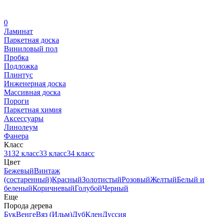
0
Ламинат
Паркетная доска
Виниловый пол
Пробка
Подложка
Плинтус
Инженерная доска
Массивная доска
Пороги
Паркетная химия
Аксессуары
Линолеум
Фанера
Класс
31
32 класс
33 класс
34 класс
Цвет
Бежевый
Винтаж
(состаренный)
Красный
Золотистый
Розовый
Желтый
Белый и
беленый
Коричневый
Голубой
Черный
Еще
Порода дерева
Бук
Венге
Вяз (Ильм)
Дуб
Клен
Дуссия