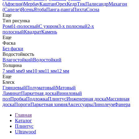
(Афзелия)
Мербау
Каштан
Орех
Кедр
Тик
Палисандр
Махагон
(Сапеле)
Ясень
Ятоба
Панга-панга
Пихта
Сосна
Еще
Тип рисунка
Ромб
1-полосный
С узором
3-х полосный
2-х
полосный
Квадрат
Камень
Еще
Фаска
Без фаски
Водостойкость
Влагостойкий
Водостойкий
Толщина
7 мм
8 мм
9 мм
10 мм
11 мм
12 мм
Еще
Блеск
Глянцевый
Полуматовый
Матовый
Ламинат
Паркетная доска
Виниловый
пол
Пробка
Подложка
Плинтус
Инженерная доска
Массивная
доска
Пороги
Паркетная химия
Аксессуары
Линолеум
Фанера
Главная
Каталог
Плинтус
Ultrawood