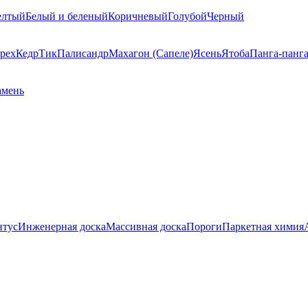
елтый
Белый и беленый
Коричневый
Голубой
Черный
рех
Кедр
Тик
Палисандр
Махагон (Сапеле)
Ясень
Ятоба
Панга-панг
амень
нтус
Инженерная доска
Массивная доска
Пороги
Паркетная химия