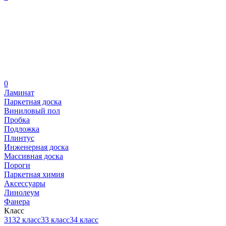
0
Ламинат
Паркетная доска
Виниловый пол
Пробка
Подложка
Плинтус
Инженерная доска
Массивная доска
Пороги
Паркетная химия
Аксессуары
Линолеум
Фанера
Класс
31
32 класс
33 класс
34 класс