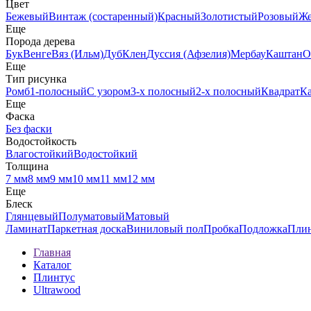
Цвет
Бежевый
Винтаж (состаренный)
Красный
Золотистый
Розовый
Ж
Еще
Порода дерева
Бук
Венге
Вяз (Ильм)
Дуб
Клен
Дуссия (Афзелия)
Мербау
Каштан
О
Еще
Тип рисунка
Ромб
1-полосный
С узором
3-х полосный
2-х полосный
Квадрат
К
Еще
Фаска
Без фаски
Водостойкость
Влагостойкий
Водостойкий
Толщина
7 мм
8 мм
9 мм
10 мм
11 мм
12 мм
Еще
Блеск
Глянцевый
Полуматовый
Матовый
Ламинат
Паркетная доска
Виниловый пол
Пробка
Подложка
Пли
Главная
Каталог
Плинтус
Ultrawood