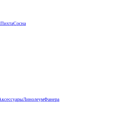
а
Пихта
Сосна
Аксессуары
Линолеум
Фанера