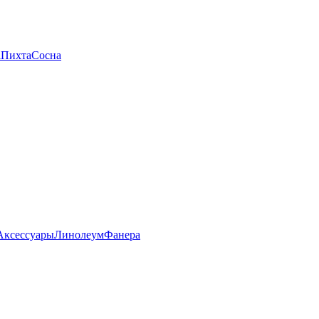
а
Пихта
Сосна
Аксессуары
Линолеум
Фанера