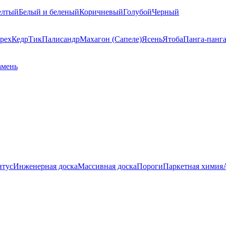
елтый
Белый и беленый
Коричневый
Голубой
Черный
рех
Кедр
Тик
Палисандр
Махагон (Сапеле)
Ясень
Ятоба
Панга-панг
амень
нтус
Инженерная доска
Массивная доска
Пороги
Паркетная химия