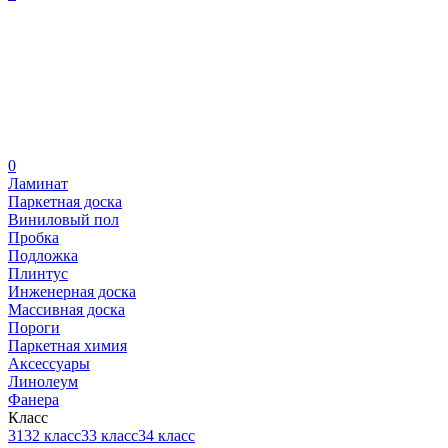
0
Ламинат
Паркетная доска
Виниловый пол
Пробка
Подложка
Плинтус
Инженерная доска
Массивная доска
Пороги
Паркетная химия
Аксессуары
Линолеум
Фанера
Класс
31
32 класс
33 класс
34 класс