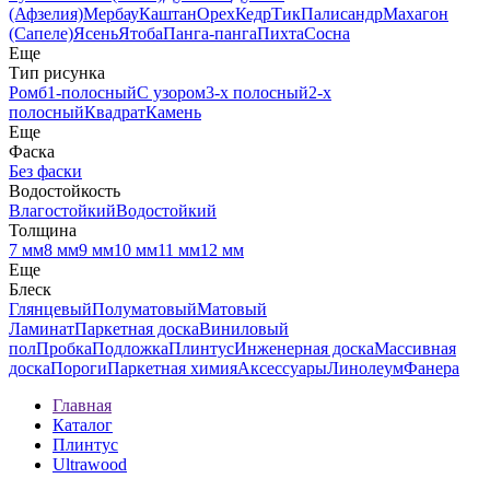
(Афзелия)
Мербау
Каштан
Орех
Кедр
Тик
Палисандр
Махагон
(Сапеле)
Ясень
Ятоба
Панга-панга
Пихта
Сосна
Еще
Тип рисунка
Ромб
1-полосный
С узором
3-х полосный
2-х
полосный
Квадрат
Камень
Еще
Фаска
Без фаски
Водостойкость
Влагостойкий
Водостойкий
Толщина
7 мм
8 мм
9 мм
10 мм
11 мм
12 мм
Еще
Блеск
Глянцевый
Полуматовый
Матовый
Ламинат
Паркетная доска
Виниловый
пол
Пробка
Подложка
Плинтус
Инженерная доска
Массивная
доска
Пороги
Паркетная химия
Аксессуары
Линолеум
Фанера
Главная
Каталог
Плинтус
Ultrawood