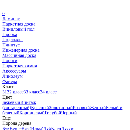
0
Ламинат
Паркетная доска
Виниловый пол
Пробка
Подложка
Плинтус
Инженерная доска
Массивная доска
Пороги
Паркетная химия
Аксессуары
Линолеум
Фанера
Класс
31
32 класс
33 класс
34 класс
Цвет
Бежевый
Винтаж
(состаренный)
Красный
Золотистый
Розовый
Желтый
Белый и
беленый
Коричневый
Голубой
Черный
Еще
Порода дерева
Бук
Венге
Вяз (Ильм)
Дуб
Клен
Дуссия