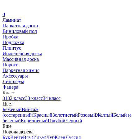
0
Ламинат
Паркетная доска
Виниловый пол
Пробка
Подложка
Плинтус
Инженерная доска
Массивная доска
Пороги
Паркетная химия
Аксессуары
Линолеум
Фанера
Класс
31
32 класс
33 класс
34 класс
Цвет
Бежевый
Винтаж
(состаренный)
Красный
Золотистый
Розовый
Желтый
Белый и
беленый
Коричневый
Голубой
Черный
Еще
Порода дерева
Бук
Венге
Вяз (Ильм)
Дуб
Клен
Дуссия