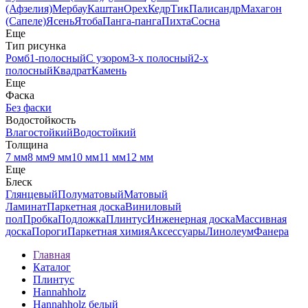
(Афзелия)
Мербау
Каштан
Орех
Кедр
Тик
Палисандр
Махагон
(Сапеле)
Ясень
Ятоба
Панга-панга
Пихта
Сосна
Еще
Тип рисунка
Ромб
1-полосный
С узором
3-х полосный
2-х
полосный
Квадрат
Камень
Еще
Фаска
Без фаски
Водостойкость
Влагостойкий
Водостойкий
Толщина
7 мм
8 мм
9 мм
10 мм
11 мм
12 мм
Еще
Блеск
Глянцевый
Полуматовый
Матовый
Ламинат
Паркетная доска
Виниловый
пол
Пробка
Подложка
Плинтус
Инженерная доска
Массивная
доска
Пороги
Паркетная химия
Аксессуары
Линолеум
Фанера
Главная
Каталог
Плинтус
Hannahholz
Hannahholz белый