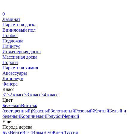
0
Ламинат
Паркетная доска
Виниловый пол
Пробка
Подложка
Плинтус
Инженерная доска
Массивная доска
Пороги
Паркетная химия
Аксессуары
Линолеум
Фанера
Класс
31
32 класс
33 класс
34 класс
Цвет
Бежевый
Винтаж
(состаренный)
Красный
Золотистый
Розовый
Желтый
Белый и
беленый
Коричневый
Голубой
Черный
Еще
Порода дерева
Бук
Венге
Вяз (Ильм)
Дуб
Клен
Дуссия