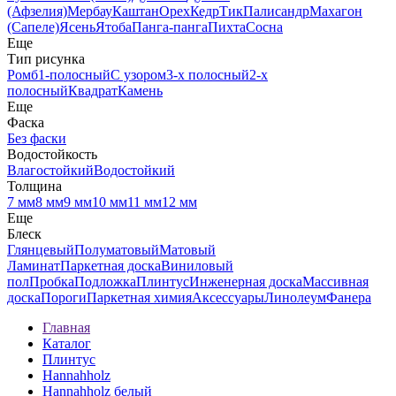
(Афзелия)
Мербау
Каштан
Орех
Кедр
Тик
Палисандр
Махагон
(Сапеле)
Ясень
Ятоба
Панга-панга
Пихта
Сосна
Еще
Тип рисунка
Ромб
1-полосный
С узором
3-х полосный
2-х
полосный
Квадрат
Камень
Еще
Фаска
Без фаски
Водостойкость
Влагостойкий
Водостойкий
Толщина
7 мм
8 мм
9 мм
10 мм
11 мм
12 мм
Еще
Блеск
Глянцевый
Полуматовый
Матовый
Ламинат
Паркетная доска
Виниловый
пол
Пробка
Подложка
Плинтус
Инженерная доска
Массивная
доска
Пороги
Паркетная химия
Аксессуары
Линолеум
Фанера
Главная
Каталог
Плинтус
Hannahholz
Hannahholz белый