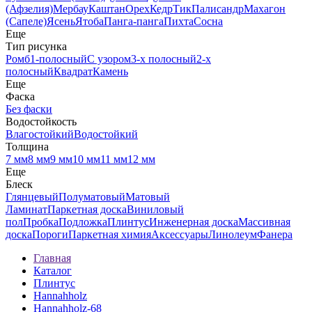
(Афзелия)
Мербау
Каштан
Орех
Кедр
Тик
Палисандр
Махагон
(Сапеле)
Ясень
Ятоба
Панга-панга
Пихта
Сосна
Еще
Тип рисунка
Ромб
1-полосный
С узором
3-х полосный
2-х
полосный
Квадрат
Камень
Еще
Фаска
Без фаски
Водостойкость
Влагостойкий
Водостойкий
Толщина
7 мм
8 мм
9 мм
10 мм
11 мм
12 мм
Еще
Блеск
Глянцевый
Полуматовый
Матовый
Ламинат
Паркетная доска
Виниловый
пол
Пробка
Подложка
Плинтус
Инженерная доска
Массивная
доска
Пороги
Паркетная химия
Аксессуары
Линолеум
Фанера
Главная
Каталог
Плинтус
Hannahholz
Hannahholz-68