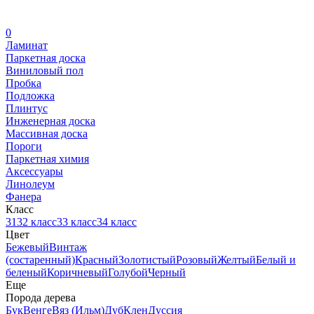
0
Ламинат
Паркетная доска
Виниловый пол
Пробка
Подложка
Плинтус
Инженерная доска
Массивная доска
Пороги
Паркетная химия
Аксессуары
Линолеум
Фанера
Класс
31
32 класс
33 класс
34 класс
Цвет
Бежевый
Винтаж
(состаренный)
Красный
Золотистый
Розовый
Желтый
Белый и
беленый
Коричневый
Голубой
Черный
Еще
Порода дерева
Бук
Венге
Вяз (Ильм)
Дуб
Клен
Дуссия