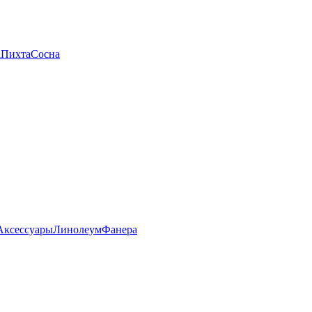
а
Пихта
Сосна
Аксессуары
Линолеум
Фанера