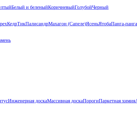
елтый
Белый и беленый
Коричневый
Голубой
Черный
рех
Кедр
Тик
Палисандр
Махагон (Сапеле)
Ясень
Ятоба
Панга-панг
амень
нтус
Инженерная доска
Массивная доска
Пороги
Паркетная химия