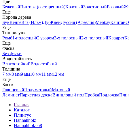
Цвет
Бежевый
Винтаж (состаренный)
Красный
Золотистый
Розовый
Ж
Еще
Порода дерева
Бук
Венге
Вяз (Ильм)
Дуб
Клен
Дуссия (Афзелия)
Мербау
Каштан
О
Еще
Тип рисунка
Ромб
1-полосный
С узором
3-х полосный
2-х полосный
Квадрат
К
Еще
Фаска
Без фаски
Водостойкость
Влагостойкий
Водостойкий
Толщина
7 мм
8 мм
9 мм
10 мм
11 мм
12 мм
Еще
Блеск
Глянцевый
Полуматовый
Матовый
Ламинат
Паркетная доска
Виниловый пол
Пробка
Подложка
Пли
Главная
Каталог
Плинтус
Hannahholz
Hannahholz-68