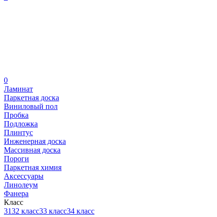
0
Ламинат
Паркетная доска
Виниловый пол
Пробка
Подложка
Плинтус
Инженерная доска
Массивная доска
Пороги
Паркетная химия
Аксессуары
Линолеум
Фанера
Класс
31
32 класс
33 класс
34 класс