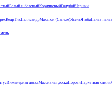
елтый
Белый и беленый
Коричневый
Голубой
Черный
рех
Кедр
Тик
Палисандр
Махагон (Сапеле)
Ясень
Ятоба
Панга-панг
амень
нтус
Инженерная доска
Массивная доска
Пороги
Паркетная химия