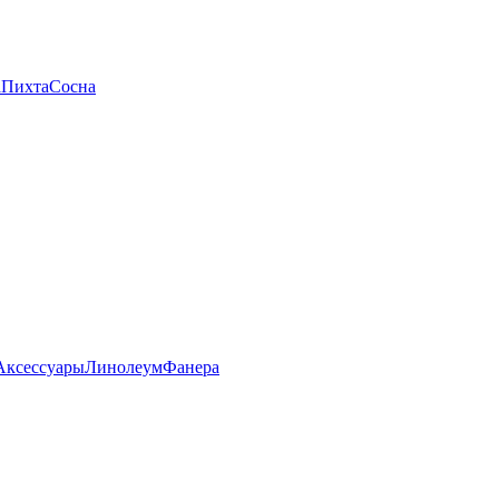
а
Пихта
Сосна
Аксессуары
Линолеум
Фанера