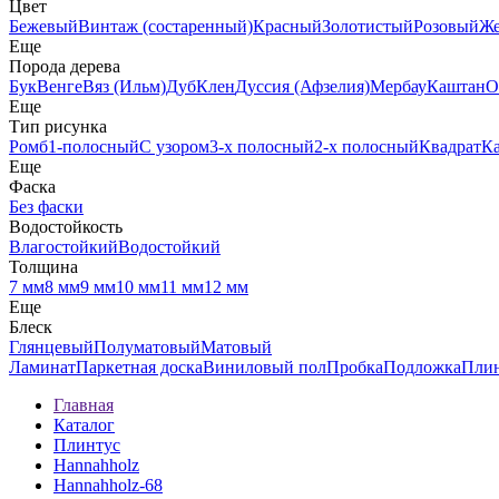
Цвет
Бежевый
Винтаж (состаренный)
Красный
Золотистый
Розовый
Ж
Еще
Порода дерева
Бук
Венге
Вяз (Ильм)
Дуб
Клен
Дуссия (Афзелия)
Мербау
Каштан
О
Еще
Тип рисунка
Ромб
1-полосный
С узором
3-х полосный
2-х полосный
Квадрат
К
Еще
Фаска
Без фаски
Водостойкость
Влагостойкий
Водостойкий
Толщина
7 мм
8 мм
9 мм
10 мм
11 мм
12 мм
Еще
Блеск
Глянцевый
Полуматовый
Матовый
Ламинат
Паркетная доска
Виниловый пол
Пробка
Подложка
Пли
Главная
Каталог
Плинтус
Hannahholz
Hannahholz-68