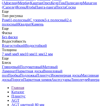
(Афзелия)
Мербау
Каштан
Орех
Кедр
Тик
Палисандр
Махагон
(Сапеле)
Ясень
Ятоба
Панга-панга
Пихта
Сосна
Еще
Тип рисунка
Ромб
1-полосный
С узором
3-х полосный
2-х
полосный
Квадрат
Камень
Еще
Фаска
Без фаски
Водостойкость
Влагостойкий
Водостойкий
Толщина
7 мм
8 мм
9 мм
10 мм
11 мм
12 мм
Еще
Блеск
Глянцевый
Полуматовый
Матовый
Ламинат
Паркетная доска
Виниловый
пол
Пробка
Подложка
Плинтус
Инженерная доска
Массивная
доска
Пороги
Паркетная химия
Аксессуары
Линолеум
Фанера
Главная
Каталог
Плинтус
AGT
AGT цветной 80 мм