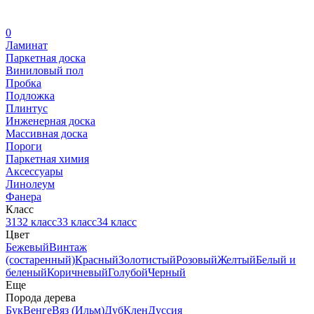
0
Ламинат
Паркетная доска
Виниловый пол
Пробка
Подложка
Плинтус
Инженерная доска
Массивная доска
Пороги
Паркетная химия
Аксессуары
Линолеум
Фанера
Класс
31
32 класс
33 класс
34 класс
Цвет
Бежевый
Винтаж
(состаренный)
Красный
Золотистый
Розовый
Желтый
Белый и
беленый
Коричневый
Голубой
Черный
Еще
Порода дерева
Бук
Венге
Вяз (Ильм)
Дуб
Клен
Дуссия