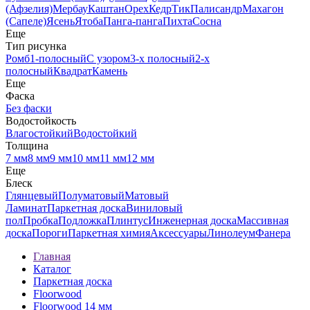
(Афзелия)
Мербау
Каштан
Орех
Кедр
Тик
Палисандр
Махагон
(Сапеле)
Ясень
Ятоба
Панга-панга
Пихта
Сосна
Еще
Тип рисунка
Ромб
1-полосный
С узором
3-х полосный
2-х
полосный
Квадрат
Камень
Еще
Фаска
Без фаски
Водостойкость
Влагостойкий
Водостойкий
Толщина
7 мм
8 мм
9 мм
10 мм
11 мм
12 мм
Еще
Блеск
Глянцевый
Полуматовый
Матовый
Ламинат
Паркетная доска
Виниловый
пол
Пробка
Подложка
Плинтус
Инженерная доска
Массивная
доска
Пороги
Паркетная химия
Аксессуары
Линолеум
Фанера
Главная
Каталог
Паркетная доска
Floorwood
Floorwood 14 мм