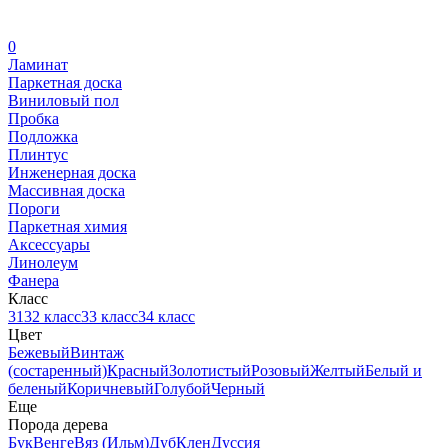
0
Ламинат
Паркетная доска
Виниловый пол
Пробка
Подложка
Плинтус
Инженерная доска
Массивная доска
Пороги
Паркетная химия
Аксессуары
Линолеум
Фанера
Класс
31
32 класс
33 класс
34 класс
Цвет
Бежевый
Винтаж
(состаренный)
Красный
Золотистый
Розовый
Желтый
Белый и
беленый
Коричневый
Голубой
Черный
Еще
Порода дерева
Бук
Венге
Вяз (Ильм)
Дуб
Клен
Дуссия