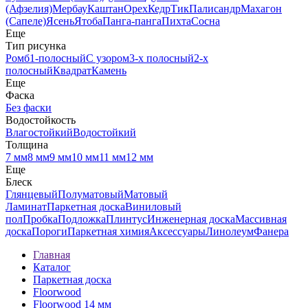
(Афзелия)
Мербау
Каштан
Орех
Кедр
Тик
Палисандр
Махагон
(Сапеле)
Ясень
Ятоба
Панга-панга
Пихта
Сосна
Еще
Тип рисунка
Ромб
1-полосный
С узором
3-х полосный
2-х
полосный
Квадрат
Камень
Еще
Фаска
Без фаски
Водостойкость
Влагостойкий
Водостойкий
Толщина
7 мм
8 мм
9 мм
10 мм
11 мм
12 мм
Еще
Блеск
Глянцевый
Полуматовый
Матовый
Ламинат
Паркетная доска
Виниловый
пол
Пробка
Подложка
Плинтус
Инженерная доска
Массивная
доска
Пороги
Паркетная химия
Аксессуары
Линолеум
Фанера
Главная
Каталог
Паркетная доска
Floorwood
Floorwood 14 мм