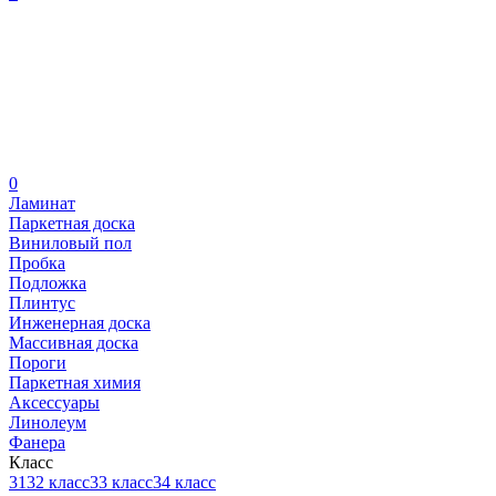
0
Ламинат
Паркетная доска
Виниловый пол
Пробка
Подложка
Плинтус
Инженерная доска
Массивная доска
Пороги
Паркетная химия
Аксессуары
Линолеум
Фанера
Класс
31
32 класс
33 класс
34 класс