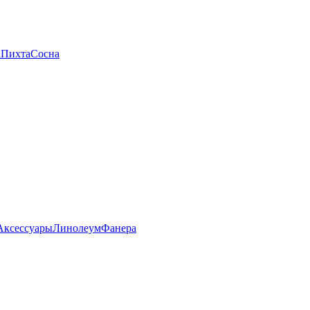
а
Пихта
Сосна
Аксессуары
Линолеум
Фанера