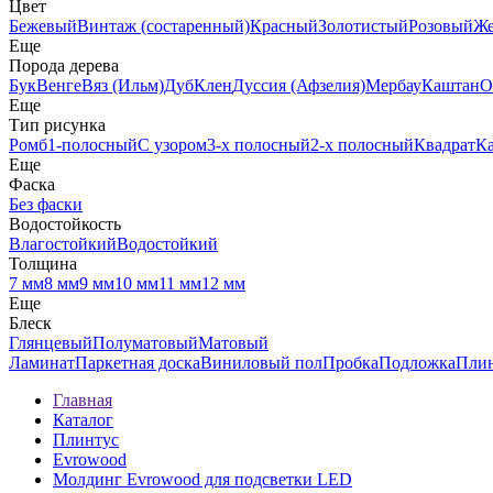
Цвет
Бежевый
Винтаж (состаренный)
Красный
Золотистый
Розовый
Ж
Еще
Порода дерева
Бук
Венге
Вяз (Ильм)
Дуб
Клен
Дуссия (Афзелия)
Мербау
Каштан
О
Еще
Тип рисунка
Ромб
1-полосный
С узором
3-х полосный
2-х полосный
Квадрат
К
Еще
Фаска
Без фаски
Водостойкость
Влагостойкий
Водостойкий
Толщина
7 мм
8 мм
9 мм
10 мм
11 мм
12 мм
Еще
Блеск
Глянцевый
Полуматовый
Матовый
Ламинат
Паркетная доска
Виниловый пол
Пробка
Подложка
Пли
Главная
Каталог
Плинтус
Evrowood
Молдинг Evrowood для подсветки LED