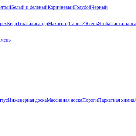
елтый
Белый и беленый
Коричневый
Голубой
Черный
рех
Кедр
Тик
Палисандр
Махагон (Сапеле)
Ясень
Ятоба
Панга-панг
амень
нтус
Инженерная доска
Массивная доска
Пороги
Паркетная химия