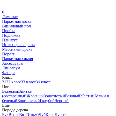
0
Ламинат
Паркетная доска
Виниловый пол
Пробка
Подложка
Плинтус
Инженерная доска
Массивная доска
Пороги
Паркетная химия
Аксессуары
Линолеум
Фанера
Класс
31
32 класс
33 класс
34 класс
Цвет
Бежевый
Винтаж
(состаренный)
Красный
Золотистый
Розовый
Желтый
Белый и
беленый
Коричневый
Голубой
Черный
Еще
Порода дерева
Бук
Венге
Вяз (Ильм)
Дуб
Клен
Дуссия