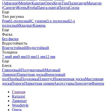
(Афзелия)
Мербау
Каштан
Орех
Кедр
Тик
Палисандр
Махагон
(Сапеле)
Ясень
Ятоба
Панга-панга
Пихта
Сосна
Еще
Тип рисунка
Ромб
1-полосный
С узором
3-х полосный
2-х
полосный
Квадрат
Камень
Еще
Фаска
Без фаски
Водостойкость
Влагостойкий
Водостойкий
Толщина
7 мм
8 мм
9 мм
10 мм
11 мм
12 мм
Еще
Блеск
Глянцевый
Полуматовый
Матовый
Ламинат
Паркетная доска
Виниловый
пол
Пробка
Подложка
Плинтус
Инженерная доска
Массивная
доска
Пороги
Паркетная химия
Аксессуары
Линолеум
Фанера
Главная
Каталог
Ламинат
Woodstyle
Opera