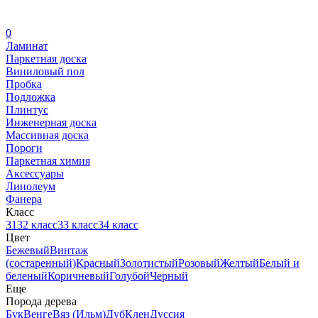
0
Ламинат
Паркетная доска
Виниловый пол
Пробка
Подложка
Плинтус
Инженерная доска
Массивная доска
Пороги
Паркетная химия
Аксессуары
Линолеум
Фанера
Класс
31
32 класс
33 класс
34 класс
Цвет
Бежевый
Винтаж
(состаренный)
Красный
Золотистый
Розовый
Желтый
Белый и
беленый
Коричневый
Голубой
Черный
Еще
Порода дерева
Бук
Венге
Вяз (Ильм)
Дуб
Клен
Дуссия