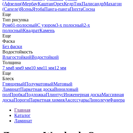
(Афзелия)
Мербау
Каштан
Орех
Кедр
Тик
Палисандр
Махагон
(Сапеле)
Ясень
Ятоба
Панга-панга
Пихта
Сосна
Еще
Тип рисунка
Ромб
1-полосный
С узором
3-х полосный
2-х
полосный
Квадрат
Камень
Еще
Фаска
Без фаски
Водостойкость
Влагостойкий
Водостойкий
Толщина
7 мм
8 мм
9 мм
10 мм
11 мм
12 мм
Еще
Блеск
Глянцевый
Полуматовый
Матовый
Ламинат
Паркетная доска
Виниловый
пол
Пробка
Подложка
Плинтус
Инженерная доска
Массивная
доска
Пороги
Паркетная химия
Аксессуары
Линолеум
Фанера
Главная
Каталог
Ламинат