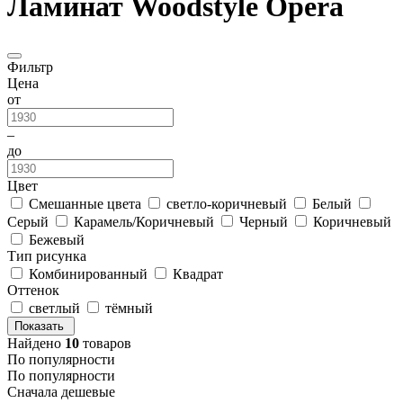
Ламинат Woodstyle Opera
Фильтр
Цена
от
–
до
Цвет
Смешанные цвета
светло-коричневый
Белый
Серый
Карамель/Коричневый
Черный
Коричневый
Бежевый
Тип рисунка
Комбинированный
Квадрат
Оттенок
светлый
тёмный
Показать
Найдено
10
товаров
По популярности
По популярности
Сначала дешевые