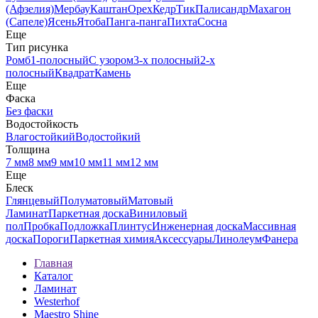
(Афзелия)
Мербау
Каштан
Орех
Кедр
Тик
Палисандр
Махагон
(Сапеле)
Ясень
Ятоба
Панга-панга
Пихта
Сосна
Еще
Тип рисунка
Ромб
1-полосный
С узором
3-х полосный
2-х
полосный
Квадрат
Камень
Еще
Фаска
Без фаски
Водостойкость
Влагостойкий
Водостойкий
Толщина
7 мм
8 мм
9 мм
10 мм
11 мм
12 мм
Еще
Блеск
Глянцевый
Полуматовый
Матовый
Ламинат
Паркетная доска
Виниловый
пол
Пробка
Подложка
Плинтус
Инженерная доска
Массивная
доска
Пороги
Паркетная химия
Аксессуары
Линолеум
Фанера
Главная
Каталог
Ламинат
Westerhof
Maestro Shine