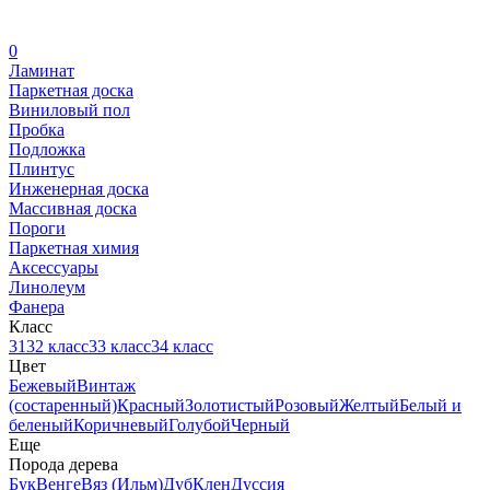
0
Ламинат
Паркетная доска
Виниловый пол
Пробка
Подложка
Плинтус
Инженерная доска
Массивная доска
Пороги
Паркетная химия
Аксессуары
Линолеум
Фанера
Класс
31
32 класс
33 класс
34 класс
Цвет
Бежевый
Винтаж
(состаренный)
Красный
Золотистый
Розовый
Желтый
Белый и
беленый
Коричневый
Голубой
Черный
Еще
Порода дерева
Бук
Венге
Вяз (Ильм)
Дуб
Клен
Дуссия