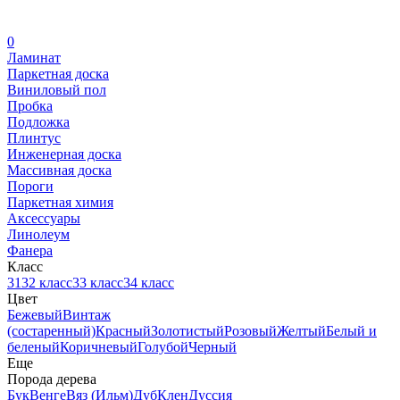
0
Ламинат
Паркетная доска
Виниловый пол
Пробка
Подложка
Плинтус
Инженерная доска
Массивная доска
Пороги
Паркетная химия
Аксессуары
Линолеум
Фанера
Класс
31
32 класс
33 класс
34 класс
Цвет
Бежевый
Винтаж
(состаренный)
Красный
Золотистый
Розовый
Желтый
Белый и
беленый
Коричневый
Голубой
Черный
Еще
Порода дерева
Бук
Венге
Вяз (Ильм)
Дуб
Клен
Дуссия