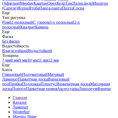
(Афзелия)
Мербау
Каштан
Орех
Кедр
Тик
Палисандр
Махагон
(Сапеле)
Ясень
Ятоба
Панга-панга
Пихта
Сосна
Еще
Тип рисунка
Ромб
1-полосный
С узором
3-х полосный
2-х
полосный
Квадрат
Камень
Еще
Фаска
Без фаски
Водостойкость
Влагостойкий
Водостойкий
Толщина
7 мм
8 мм
9 мм
10 мм
11 мм
12 мм
Еще
Блеск
Глянцевый
Полуматовый
Матовый
Ламинат
Паркетная доска
Виниловый
пол
Пробка
Подложка
Плинтус
Инженерная доска
Массивная
доска
Пороги
Паркетная химия
Аксессуары
Линолеум
Фанера
Главная
Каталог
Ламинат
Westerhof
Maestro Shine