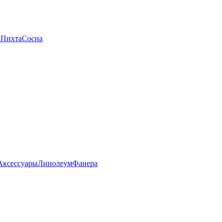
а
Пихта
Сосна
Аксессуары
Линолеум
Фанера