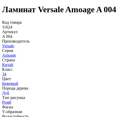
Ламинат Versale Amoage A 00
Код товара
11624
Артикул
A 004
Производитель
Versale
Серия
Amoage
Страна
Китай
Класс
34
Цвет
Бежевый
Порода дерева
Дуб
Тип рисунка
Ромб
Фаска
V-образная
Водостойкость