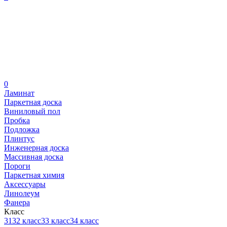
0
Ламинат
Паркетная доска
Виниловый пол
Пробка
Подложка
Плинтус
Инженерная доска
Массивная доска
Пороги
Паркетная химия
Аксессуары
Линолеум
Фанера
Класс
31
32 класс
33 класс
34 класс