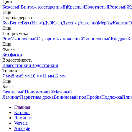
Цвет
Бежевый
Винтаж (состаренный)
Красный
Золотистый
Розовый
Ж
Еще
Порода дерева
Бук
Венге
Вяз (Ильм)
Дуб
Клен
Дуссия (Афзелия)
Мербау
Каштан
О
Еще
Тип рисунка
Ромб
1-полосный
С узором
3-х полосный
2-х полосный
Квадрат
К
Еще
Фаска
Без фаски
Водостойкость
Влагостойкий
Водостойкий
Толщина
7 мм
8 мм
9 мм
10 мм
11 мм
12 мм
Еще
Блеск
Глянцевый
Полуматовый
Матовый
Ламинат
Паркетная доска
Виниловый пол
Пробка
Подложка
Пли
Главная
Каталог
Ламинат
Versale
Amoage