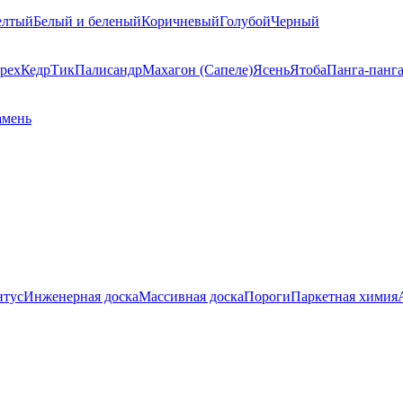
елтый
Белый и беленый
Коричневый
Голубой
Черный
рех
Кедр
Тик
Палисандр
Махагон (Сапеле)
Ясень
Ятоба
Панга-панг
амень
нтус
Инженерная доска
Массивная доска
Пороги
Паркетная химия