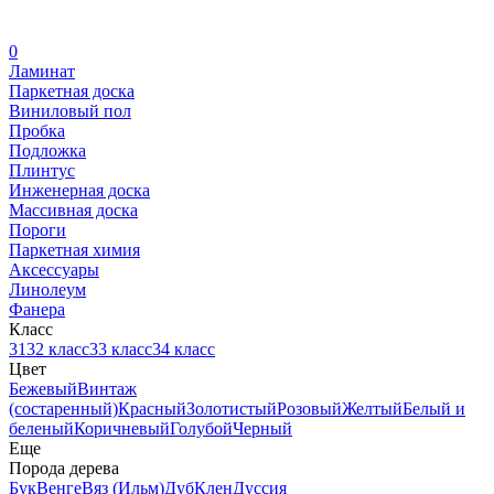
0
Ламинат
Паркетная доска
Виниловый пол
Пробка
Подложка
Плинтус
Инженерная доска
Массивная доска
Пороги
Паркетная химия
Аксессуары
Линолеум
Фанера
Класс
31
32 класс
33 класс
34 класс
Цвет
Бежевый
Винтаж
(состаренный)
Красный
Золотистый
Розовый
Желтый
Белый и
беленый
Коричневый
Голубой
Черный
Еще
Порода дерева
Бук
Венге
Вяз (Ильм)
Дуб
Клен
Дуссия