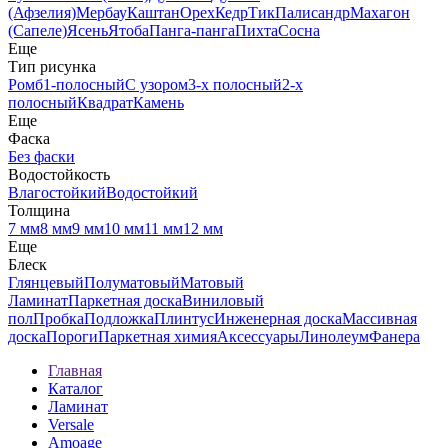
(Афзелия)
Мербау
Каштан
Орех
Кедр
Тик
Палисандр
Махагон
(Сапеле)
Ясень
Ятоба
Панга-панга
Пихта
Сосна
Еще
Тип рисунка
Ромб
1-полосный
С узором
3-х полосный
2-х
полосный
Квадрат
Камень
Еще
Фаска
Без фаски
Водостойкость
Влагостойкий
Водостойкий
Толщина
7 мм
8 мм
9 мм
10 мм
11 мм
12 мм
Еще
Блеск
Глянцевый
Полуматовый
Матовый
Ламинат
Паркетная доска
Виниловый
пол
Пробка
Подложка
Плинтус
Инженерная доска
Массивная
доска
Пороги
Паркетная химия
Аксессуары
Линолеум
Фанера
Главная
Каталог
Ламинат
Versale
Amoage