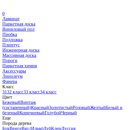
0
Ламинат
Паркетная доска
Виниловый пол
Пробка
Подложка
Плинтус
Инженерная доска
Массивная доска
Пороги
Паркетная химия
Аксессуары
Линолеум
Фанера
Класс
31
32 класс
33 класс
34 класс
Цвет
Бежевый
Винтаж
(состаренный)
Красный
Золотистый
Розовый
Желтый
Белый и
беленый
Коричневый
Голубой
Черный
Еще
Порода дерева
Бук
Венге
Вяз (Ильм)
Дуб
Клен
Дуссия