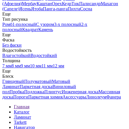
(Афзелия)
Мербау
Каштан
Орех
Кедр
Тик
Палисандр
Махагон
(Сапеле)
Ясень
Ятоба
Панга-панга
Пихта
Сосна
Еще
Тип рисунка
Ромб
1-полосный
С узором
3-х полосный
2-х
полосный
Квадрат
Камень
Еще
Фаска
Без фаски
Водостойкость
Влагостойкий
Водостойкий
Толщина
7 мм
8 мм
9 мм
10 мм
11 мм
12 мм
Еще
Блеск
Глянцевый
Полуматовый
Матовый
Ламинат
Паркетная доска
Виниловый
пол
Пробка
Подложка
Плинтус
Инженерная доска
Массивная
доска
Пороги
Паркетная химия
Аксессуары
Линолеум
Фанера
Главная
Каталог
Ламинат
Tarkett
Навигатор