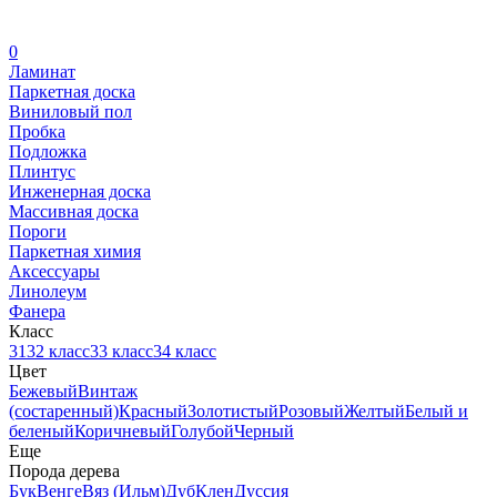
0
Ламинат
Паркетная доска
Виниловый пол
Пробка
Подложка
Плинтус
Инженерная доска
Массивная доска
Пороги
Паркетная химия
Аксессуары
Линолеум
Фанера
Класс
31
32 класс
33 класс
34 класс
Цвет
Бежевый
Винтаж
(состаренный)
Красный
Золотистый
Розовый
Желтый
Белый и
беленый
Коричневый
Голубой
Черный
Еще
Порода дерева
Бук
Венге
Вяз (Ильм)
Дуб
Клен
Дуссия