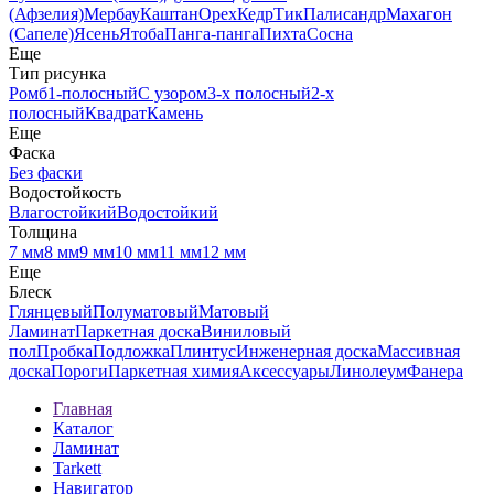
(Афзелия)
Мербау
Каштан
Орех
Кедр
Тик
Палисандр
Махагон
(Сапеле)
Ясень
Ятоба
Панга-панга
Пихта
Сосна
Еще
Тип рисунка
Ромб
1-полосный
С узором
3-х полосный
2-х
полосный
Квадрат
Камень
Еще
Фаска
Без фаски
Водостойкость
Влагостойкий
Водостойкий
Толщина
7 мм
8 мм
9 мм
10 мм
11 мм
12 мм
Еще
Блеск
Глянцевый
Полуматовый
Матовый
Ламинат
Паркетная доска
Виниловый
пол
Пробка
Подложка
Плинтус
Инженерная доска
Массивная
доска
Пороги
Паркетная химия
Аксессуары
Линолеум
Фанера
Главная
Каталог
Ламинат
Tarkett
Навигатор