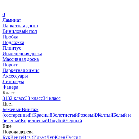
0
Ламинат
Паркетная доска
Виниловый пол
Пробка
Подложка
Плинтус
Инженерная доска
Массивная доска
Пороги
Паркетная химия
Аксессуары
Линолеум
Фанера
Класс
31
32 класс
33 класс
34 класс
Цвет
Бежевый
Винтаж
(состаренный)
Красный
Золотистый
Розовый
Желтый
Белый и
беленый
Коричневый
Голубой
Черный
Еще
Порода дерева
Бук
Венге
Вяз (Ильм)
Дуб
Клен
Дуссия