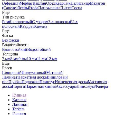
(Афзелия)
Мербау
Каштан
Орех
Кедр
Тик
Палисандр
Махагон
(Сапеле)
Ясень
Ятоба
Панга-панга
Пихта
Сосна
Еще
Тип рисунка
Ромб
1-полосный
С узором
3-х полосный
2-х
полосный
Квадрат
Камень
Еще
Фаска
Без фаски
Водостойкость
Влагостойкий
Водостойкий
Толщина
7 мм
8 мм
9 мм
10 мм
11 мм
12 мм
Еще
Блеск
Глянцевый
Полуматовый
Матовый
Ламинат
Паркетная доска
Виниловый
пол
Пробка
Подложка
Плинтус
Инженерная доска
Массивная
доска
Пороги
Паркетная химия
Аксессуары
Линолеум
Фанера
Главная
Каталог
Ламинат
Tarkett
Галерея