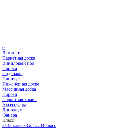
0
Ламинат
Паркетная доска
Виниловый пол
Пробка
Подложка
Плинтус
Инженерная доска
Массивная доска
Пороги
Паркетная химия
Аксессуары
Линолеум
Фанера
Класс
31
32 класс
33 класс
34 класс