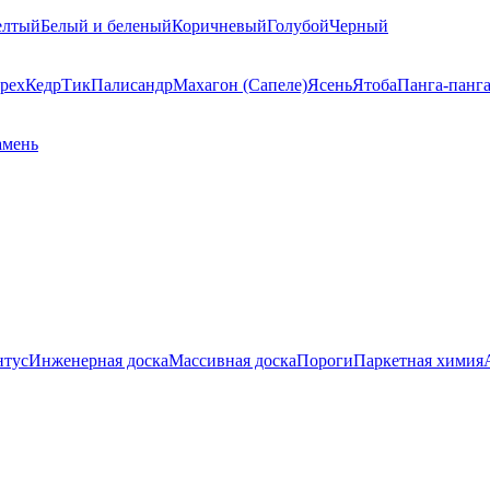
елтый
Белый и беленый
Коричневый
Голубой
Черный
рех
Кедр
Тик
Палисандр
Махагон (Сапеле)
Ясень
Ятоба
Панга-панг
амень
нтус
Инженерная доска
Массивная доска
Пороги
Паркетная химия