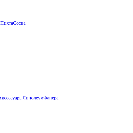
а
Пихта
Сосна
Аксессуары
Линолеум
Фанера