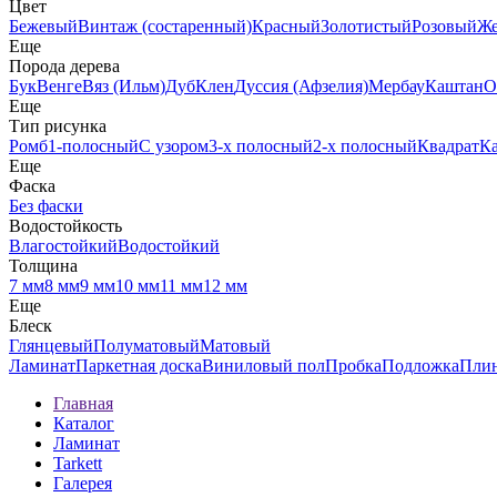
Цвет
Бежевый
Винтаж (состаренный)
Красный
Золотистый
Розовый
Ж
Еще
Порода дерева
Бук
Венге
Вяз (Ильм)
Дуб
Клен
Дуссия (Афзелия)
Мербау
Каштан
О
Еще
Тип рисунка
Ромб
1-полосный
С узором
3-х полосный
2-х полосный
Квадрат
К
Еще
Фаска
Без фаски
Водостойкость
Влагостойкий
Водостойкий
Толщина
7 мм
8 мм
9 мм
10 мм
11 мм
12 мм
Еще
Блеск
Глянцевый
Полуматовый
Матовый
Ламинат
Паркетная доска
Виниловый пол
Пробка
Подложка
Пли
Главная
Каталог
Ламинат
Tarkett
Галерея