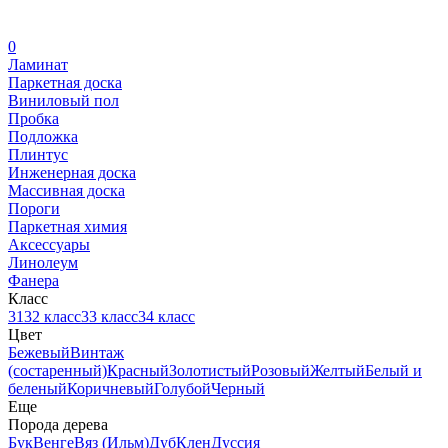
0
Ламинат
Паркетная доска
Виниловый пол
Пробка
Подложка
Плинтус
Инженерная доска
Массивная доска
Пороги
Паркетная химия
Аксессуары
Линолеум
Фанера
Класс
31
32 класс
33 класс
34 класс
Цвет
Бежевый
Винтаж
(состаренный)
Красный
Золотистый
Розовый
Желтый
Белый и
беленый
Коричневый
Голубой
Черный
Еще
Порода дерева
Бук
Венге
Вяз (Ильм)
Дуб
Клен
Дуссия