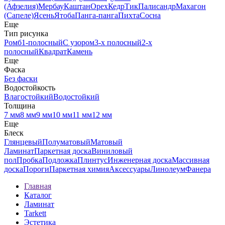
(Афзелия)
Мербау
Каштан
Орех
Кедр
Тик
Палисандр
Махагон
(Сапеле)
Ясень
Ятоба
Панга-панга
Пихта
Сосна
Еще
Тип рисунка
Ромб
1-полосный
С узором
3-х полосный
2-х
полосный
Квадрат
Камень
Еще
Фаска
Без фаски
Водостойкость
Влагостойкий
Водостойкий
Толщина
7 мм
8 мм
9 мм
10 мм
11 мм
12 мм
Еще
Блеск
Глянцевый
Полуматовый
Матовый
Ламинат
Паркетная доска
Виниловый
пол
Пробка
Подложка
Плинтус
Инженерная доска
Массивная
доска
Пороги
Паркетная химия
Аксессуары
Линолеум
Фанера
Главная
Каталог
Ламинат
Tarkett
Эстетика