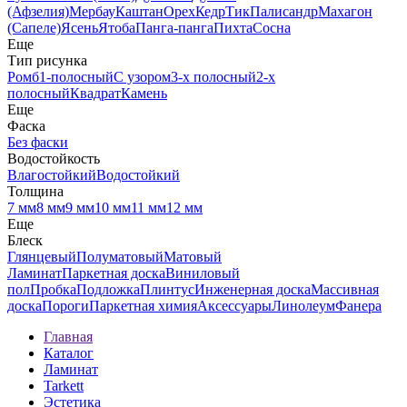
(Афзелия)
Мербау
Каштан
Орех
Кедр
Тик
Палисандр
Махагон
(Сапеле)
Ясень
Ятоба
Панга-панга
Пихта
Сосна
Еще
Тип рисунка
Ромб
1-полосный
С узором
3-х полосный
2-х
полосный
Квадрат
Камень
Еще
Фаска
Без фаски
Водостойкость
Влагостойкий
Водостойкий
Толщина
7 мм
8 мм
9 мм
10 мм
11 мм
12 мм
Еще
Блеск
Глянцевый
Полуматовый
Матовый
Ламинат
Паркетная доска
Виниловый
пол
Пробка
Подложка
Плинтус
Инженерная доска
Массивная
доска
Пороги
Паркетная химия
Аксессуары
Линолеум
Фанера
Главная
Каталог
Ламинат
Tarkett
Эстетика