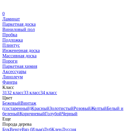
0
Ламинат
Паркетная доска
Виниловый пол
Пробка
Подложка
Плинтус
Инженерная доска
Массивная доска
Пороги
Паркетная химия
Аксессуары
Линолеум
Фанера
Класс
31
32 класс
33 класс
34 класс
Цвет
Бежевый
Винтаж
(состаренный)
Красный
Золотистый
Розовый
Желтый
Белый и
беленый
Коричневый
Голубой
Черный
Еще
Порода дерева
Бук
Венге
Вяз (Ильм)
Дуб
Клен
Дуссия