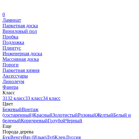
0
Ламинат
Паркетная доска
Виниловый пол
Пробка
Подложка
Плинтус
Инженерная доска
Массивная доска
Пороги
Паркетная химия
Аксессуары
Линолеум
Фанера
Класс
31
32 класс
33 класс
34 класс
Цвет
Бежевый
Винтаж
(состаренный)
Красный
Золотистый
Розовый
Желтый
Белый и
беленый
Коричневый
Голубой
Черный
Еще
Порода дерева
Бук
Венге
Вяз (Ильм)
Дуб
Клен
Дуссия