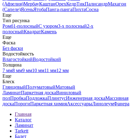
(Афзелия)
Мербау
Каштан
Орех
Кедр
Тик
Палисандр
Махагон
(Сапеле)
Ясень
Ятоба
Панга-панга
Пихта
Сосна
Еще
Тип рисунка
Ромб
1-полосный
С узором
3-х полосный
2-х
полосный
Квадрат
Камень
Еще
Фаска
Без фаски
Водостойкость
Влагостойкий
Водостойкий
Толщина
7 мм
8 мм
9 мм
10 мм
11 мм
12 мм
Еще
Блеск
Глянцевый
Полуматовый
Матовый
Ламинат
Паркетная доска
Виниловый
пол
Пробка
Подложка
Плинтус
Инженерная доска
Массивная
доска
Пороги
Паркетная химия
Аксессуары
Линолеум
Фанера
Главная
Каталог
Ламинат
Tarkett
Балет