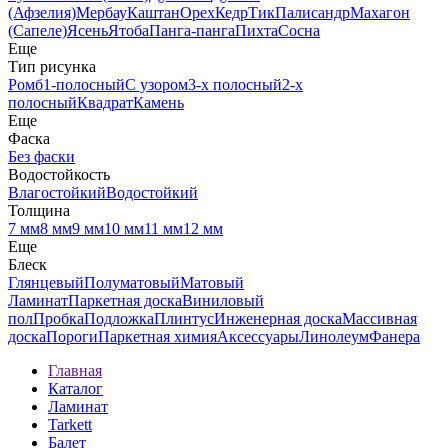
(Афзелия)
Мербау
Каштан
Орех
Кедр
Тик
Палисандр
Махагон
(Сапеле)
Ясень
Ятоба
Панга-панга
Пихта
Сосна
Еще
Тип рисунка
Ромб
1-полосный
С узором
3-х полосный
2-х
полосный
Квадрат
Камень
Еще
Фаска
Без фаски
Водостойкость
Влагостойкий
Водостойкий
Толщина
7 мм
8 мм
9 мм
10 мм
11 мм
12 мм
Еще
Блеск
Глянцевый
Полуматовый
Матовый
Ламинат
Паркетная доска
Виниловый
пол
Пробка
Подложка
Плинтус
Инженерная доска
Массивная
доска
Пороги
Паркетная химия
Аксессуары
Линолеум
Фанера
Главная
Каталог
Ламинат
Tarkett
Балет