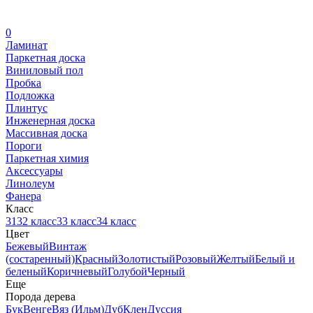
0
Ламинат
Паркетная доска
Виниловый пол
Пробка
Подложка
Плинтус
Инженерная доска
Массивная доска
Пороги
Паркетная химия
Аксессуары
Линолеум
Фанера
Класс
31
32 класс
33 класс
34 класс
Цвет
Бежевый
Винтаж
(состаренный)
Красный
Золотистый
Розовый
Желтый
Белый и
беленый
Коричневый
Голубой
Черный
Еще
Порода дерева
Бук
Венге
Вяз (Ильм)
Дуб
Клен
Дуссия